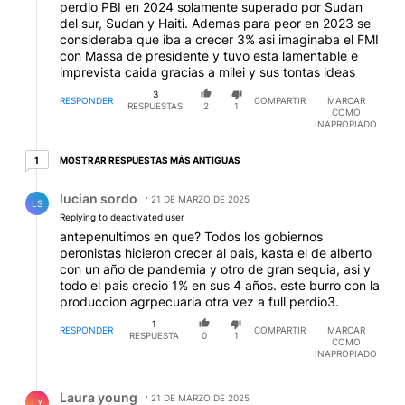
perdio PBI en 2024 solamente superado por Sudan
del sur, Sudan y Haiti. Ademas para peor en 2023 se
consideraba que iba a crecer 3% asi imaginaba el FMI
con Massa de presidente y tuvo esta lamentable e
imprevista caida gracias a milei y sus tontas ideas
3
RESPONDER
COMPARTIR
MARCAR
RESPUESTAS
2
1
COMO
INAPROPIADO
1 respuesta más antiguas
MOSTRAR RESPUESTAS MÁS ANTIGUAS
1
Respuesta de lucian sordo.
lucian sordo
21 DE MARZO DE 2025
LS
Replying to deactivated user
antepenultimos en que? Todos los gobiernos
peronistas hicieron crecer al pais, kasta el de alberto
con un año de pandemia y otro de gran sequia, asi y
todo el pais crecio 1% en sus 4 años. este burro con la
produccion agrpecuaria otra vez a full perdio3.
1
RESPONDER
COMPARTIR
MARCAR
RESPUESTA
0
1
COMO
INAPROPIADO
Respuesta de Laura young.
Laura young
21 DE MARZO DE 2025
LY