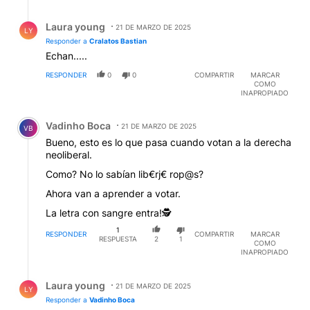
Respuesta de Laura young.
Laura young
21 DE MARZO DE 2025
LY
Responder a
Cralatos Bastian
Echan.....
RESPONDER
0
0
COMPARTIR
MARCAR
COMO
INAPROPIADO
Comentario de Vadinho Boca.
Vadinho Boca
21 DE MARZO DE 2025
VB
Bueno, esto es lo que pasa cuando votan a la derecha
neoliberal.
Como? No lo sabían lib€rj€ rop@s?
Ahora van a aprender a votar.
La letra con sangre entra!🕵️
1
RESPONDER
COMPARTIR
MARCAR
RESPUESTA
2
1
COMO
INAPROPIADO
Respuesta de Laura young.
Laura young
21 DE MARZO DE 2025
LY
Responder a
Vadinho Boca