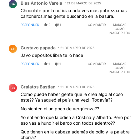
Blas Antonio Varela
21 DE MARZO DE 2025
BA
Chocolate por la noticia.cada ves mas pobreza.mas
cartoneros.mas gente buscando en la basura.
RESPONDER
2
1
COMPARTIR
MARCAR
COMO
INAPROPIADO
Comentario de Gustavo papada.
Gustavo papada
21 DE MARZO DE 2025
GP
Javo depositos libra te lo hace .
RESPONDER
1
1
COMPARTIR
MARCAR
COMO
INAPROPIADO
Comentario de Cralatos Bastian.
Cralatos Bastian
21 DE MARZO DE 2025
CB
Como puede haber gente que le crea algo al coso
este?? Ya saqueó el país una vez!! Todavía??
No sienten ni un poco de vergüenza??
Yo entiendo que la odien a Cristina y Alberto. Pero por
eso vas a hundir el barco con todos adentro??
Que tienen en la cabeza además de odio y la palabra
chorra?