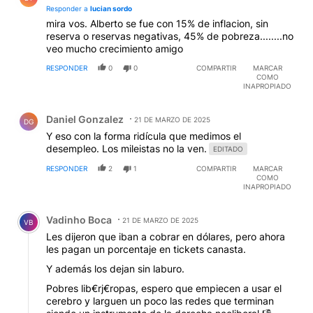
Responder a
lucian sordo
mira vos. Alberto se fue con 15% de inflacion, sin
reserva o reservas negativas, 45% de pobreza........no
veo mucho crecimiento amigo
RESPONDER
0
0
COMPARTIR
MARCAR
COMO
INAPROPIADO
Comentario de Daniel Gonzalez.
Daniel Gonzalez
21 DE MARZO DE 2025
DG
Y eso con la forma ridícula que medimos el
desempleo. Los mileistas no la ven.
EDITADO
RESPONDER
2
1
COMPARTIR
MARCAR
COMO
INAPROPIADO
Comentario de Vadinho Boca.
Vadinho Boca
21 DE MARZO DE 2025
VB
Les dijeron que iban a cobrar en dólares, pero ahora
les pagan un porcentaje en tickets canasta.
Y además los dejan sin laburo.
Pobres lib€rj€ropas, espero que empiecen a usar el
cerebro y larguen un poco las redes que terminan