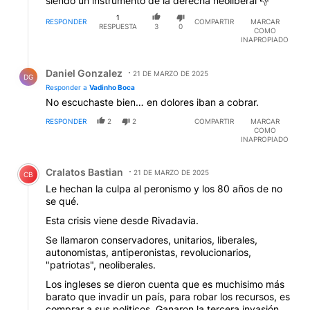
siendo un instrumento de la derecha neoliberal 👎
1
RESPONDER
COMPARTIR
MARCAR
RESPUESTA
3
0
COMO
INAPROPIADO
Respuesta de Daniel Gonzalez.
Daniel Gonzalez
21 DE MARZO DE 2025
DG
Responder a
Vadinho Boca
No escuchaste bien… en dolores iban a cobrar.
RESPONDER
2
2
COMPARTIR
MARCAR
COMO
INAPROPIADO
Comentario de Cralatos Bastian.
Cralatos Bastian
21 DE MARZO DE 2025
CB
Le hechan la culpa al peronismo y los 80 años de no
se qué.
Esta crisis viene desde Rivadavia.
Se llamaron conservadores, unitarios, liberales,
autonomistas, antiperonistas, revolucionarios,
"patriotas", neoliberales.
Los ingleses se dieron cuenta que es muchisimo más
barato que invadir un país, para robar los recursos, es
comprar a sus politicos. Ganaron la tercera invasión