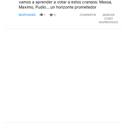
vamos a aprender a votar a estos craneos: Massa,
Maximo, Pudio....un horizonte prometedor
RESPONDER
1
0
COMPARTIR
MARCAR
COMO
INAPROPIADO
Comentario de Blas Antonio Varela.