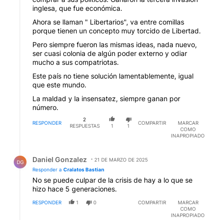
inglesa, que fue económica.
Ahora se llaman " Libertarios", va entre comillas
porque tienen un concepto muy torcido de Libertad.
Pero siempre fueron las mismas ideas, nada nuevo,
ser cuasi colonia de algún poder externo y odiar
mucho a sus compatriotas.
Este país no tiene solución lamentablemente, igual
que este mundo.
La maldad y la insensatez, siempre ganan por
número.
2
RESPONDER
COMPARTIR
MARCAR
RESPUESTAS
1
1
COMO
INAPROPIADO
Respuesta de Daniel Gonzalez.
Daniel Gonzalez
21 DE MARZO DE 2025
DG
Responder a
Cralatos Bastian
No se puede culpar de la crisis de hay a lo que se
hizo hace 5 generaciones.
RESPONDER
1
0
COMPARTIR
MARCAR
COMO
INAPROPIADO