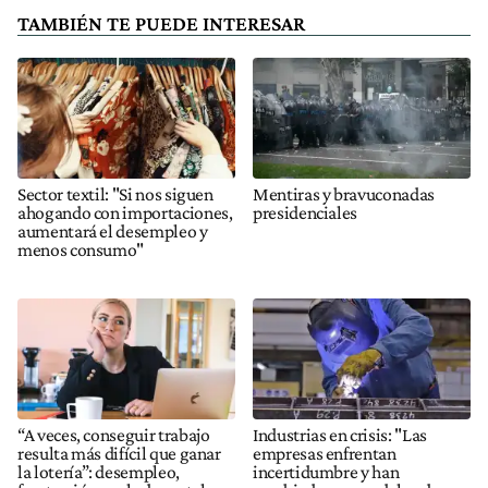
TAMBIÉN TE PUEDE INTERESAR
Sector textil: "Si nos siguen
Mentiras y bravuconadas
ahogando con importaciones,
presidenciales
aumentará el desempleo y
menos consumo"
“A veces, conseguir trabajo
Industrias en crisis: "Las
resulta más difícil que ganar
empresas enfrentan
la lotería”: desempleo,
incertidumbre y han