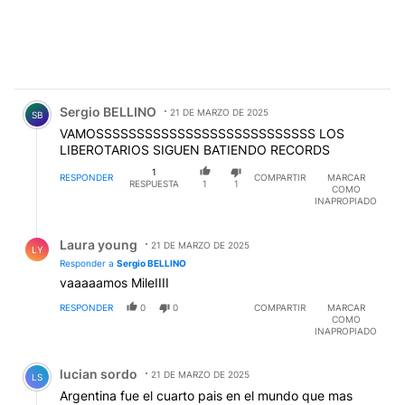
Comentario de Sergio BELLINO.
Sergio BELLINO
21 DE MARZO DE 2025
SB
VAMOSSSSSSSSSSSSSSSSSSSSSSSSSSS LOS
LIBEROTARIOS SIGUEN BATIENDO RECORDS
1
RESPONDER
COMPARTIR
MARCAR
RESPUESTA
1
1
COMO
INAPROPIADO
Respuesta de Laura young.
Laura young
21 DE MARZO DE 2025
LY
Responder a
Sergio BELLINO
vaaaaamos MileIIII
RESPONDER
0
0
COMPARTIR
MARCAR
COMO
INAPROPIADO
Comentario de lucian sordo.
lucian sordo
21 DE MARZO DE 2025
LS
Argentina fue el cuarto pais en el mundo que mas