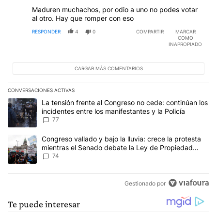
Maduren muchachos, por odio a uno no podes votar
al otro. Hay que romper con eso
RESPONDER
4
0
COMPARTIR
MARCAR
COMO
INAPROPIADO
CARGAR MÁS COMENTARIOS
CONVERSACIONES ACTIVAS
Este listado muestra los artículos con más comentarios en los últim
Un artículo de tendencia con el título "La tensión frente al Congre
La tensión frente al Congreso no cede: continúan los
incidentes entre los manifestantes y la Policía
77
Un artículo de tendencia con el título "Congreso vallado y bajo la
Congreso vallado y bajo la lluvia: crece la protesta
mientras el Senado debate la Ley de Propiedad
Privada
74
Gestionado por