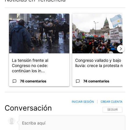
Este listado muestra los artículos con más comentarios en los últim
Un artículo de tendencia con el título "La tensión frente al Con
Un artículo de tendencia con e
La tensión frente al
Congreso vallado y bajo la
Congreso no cede:
lluvia: crece la protesta mi...
continúan los in...
76 comentarios
74 comentarios
INICIAR SESIÓN
|
CREAR CUENTA
Conversación
SIGA ESTA CO
SEGUIR