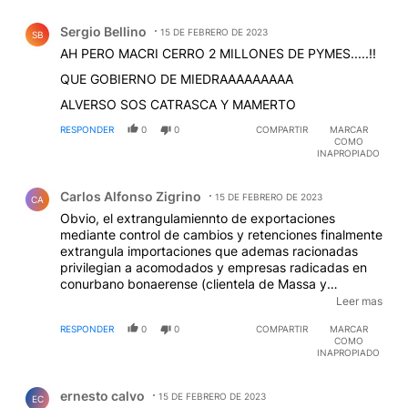
Comentario de Sergio Bellino.
Sergio Bellino
15 DE FEBRERO DE 2023
SB
AH PERO MACRI CERRO 2 MILLONES DE PYMES.....!!
QUE GOBIERNO DE MIEDRAAAAAAAAA
ALVERSO SOS CATRASCA Y MAMERTO
RESPONDER
0
0
COMPARTIR
MARCAR
COMO
INAPROPIADO
Comentario de Carlos Alfonso Zigrino.
Carlos Alfonso Zigrino
15 DE FEBRERO DE 2023
CA
Obvio, el extrangulamiennto de exportaciones
mediante control de cambios y retenciones finalmente
extrangula importaciones que ademas racionadas
privilegian a acomodados y empresas radicadas en
conurbano bonaerense (clientela de Massa y
Kijner/kicillof). Lo mas barato abolision de retenciones
Leer mas
y liberacion cambiaria. Mirar experiencia venezolana
RESPONDER
0
0
COMPARTIR
MARCAR
de profundizar control de cambios.
COMO
INAPROPIADO
Comentario de ernesto calvo.
ernesto calvo
15 DE FEBRERO DE 2023
EC