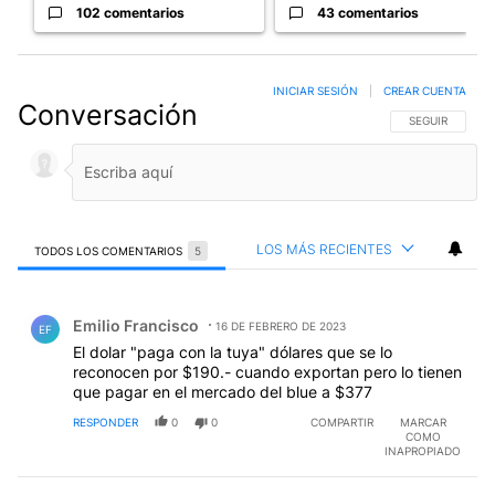
102 comentarios
43 comentarios
INICIAR SESIÓN
|
CREAR CUENTA
Conversación
SIGA ESTA CO
SEGUIR
LOS MÁS RECIENTES
TODOS LOS COMENTARIOS
5
Todos los comentarios
Comentario de Emilio Francisco.
Emilio Francisco
16 DE FEBRERO DE 2023
EF
El dolar "paga con la tuya" dólares que se lo
reconocen por $190.- cuando exportan pero lo tienen
que pagar en el mercado del blue a $377
RESPONDER
0
0
COMPARTIR
MARCAR
COMO
INAPROPIADO