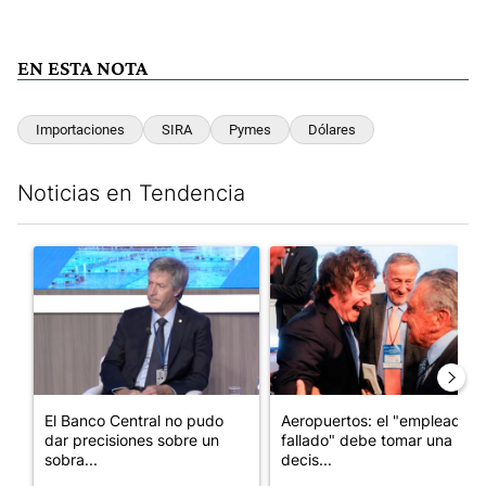
EN ESTA NOTA
Importaciones
SIRA
Pymes
Dólares
Noticias en Tendencia
Este listado muestra los artículos con más comentarios en los últim
Un artículo de tendencia con el título "El Banco Central no pud
Un artículo de tendencia con e
El Banco Central no pudo
Aeropuertos: el "empleado
dar precisiones sobre un
fallado" debe tomar una
sobra...
decis...