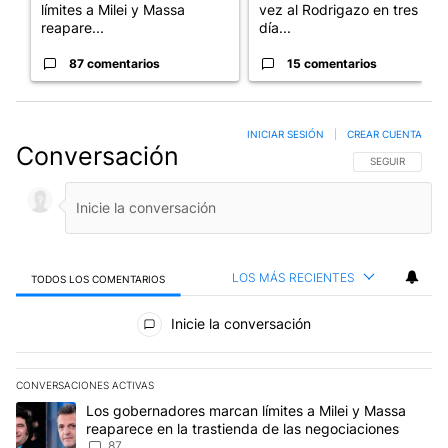
límites a Milei y Massa
vez al Rodrigazo en tres
reapare...
día...
87 comentarios
15 comentarios
INICIAR SESIÓN
|
CREAR CUENTA
Conversación
SIGA ESTA CO
SEGUIR
LOS MÁS RECIENTES
TODOS LOS COMENTARIOS
Todos los comentarios
Inicie la conversación
CONVERSACIONES ACTIVAS
Este listado muestra los artículos con más comentarios en los últim
Un artículo de tendencia con el título "Los gobernadores marcan l
Los gobernadores marcan límites a Milei y Massa
reaparece en la trastienda de las negociaciones
87