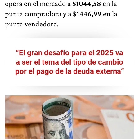
opera en el mercado a
$1044,58
en la
punta compradora y a
$1446,99
en la
punta vendedora.
“El gran desafío para el 2025 va
a ser el tema del tipo de cambio
por el pago de la deuda externa”