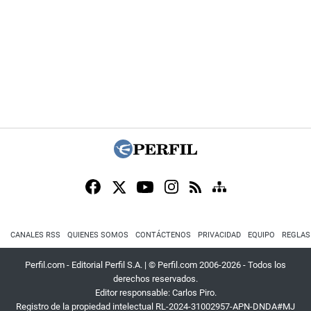
CANALES RSS
QUIENES SOMOS
CONTÁCTENOS
PRIVACIDAD
EQUIPO
REGLAS
Perfil.com - Editorial Perfil S.A.
| © Perfil.com 2006-2026 - Todos los
derechos reservados.
Editor responsable: Carlos Piro.
Registro de la propiedad intelectual RL-2024-31002957-APN-DNDA#MJ