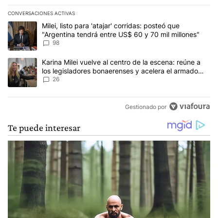
CONVERSACIONES ACTIVAS
Este listado muestra los artículos con más comentarios en los últim
Un artículo de tendencia con el título "Milei, listo para 'atajar' 
Milei, listo para 'atajar' corridas: posteó que
"Argentina tendrá entre US$ 60 y 70 mil millones"
98
Un artículo de tendencia con el título "Karina Milei vuelve al cen
Karina Milei vuelve al centro de la escena: reúne a
los legisladores bonaerenses y acelera el armado
para 2027
26
Gestionado por