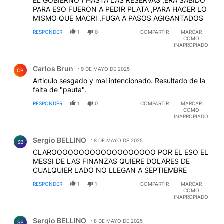
EL GOBIERNO ) HASTA LAS RESERVAS ,ERA SABIDO
PARA ESO FUERON A PEDIR PLATA ,PARA HACER LO
MISMO QUE MACRI ,FUGA A PASOS AGIGANTADOS
RESPONDER
1
0
COMPARTIR
MARCAR
COMO
INAPROPIADO
Comentario de Carlos Brun.
Carlos Brun
9 DE MAYO DE 2025
CB
Articulo sesgado y mal intencionado. Resultado de la
falta de "pauta".
RESPONDER
1
0
COMPARTIR
MARCAR
COMO
INAPROPIADO
Comentario de Sergio BELLINO.
Sergio BELLINO
8 DE MAYO DE 2025
SB
CLAROOOOOOOOOOOOOOOOOOO POR EL ESO EL
MESSI DE LAS FINANZAS QUIERE DOLARES DE
CUALQUIER LADO NO LLEGAN A SEPTIEMBRE
RESPONDER
1
1
COMPARTIR
MARCAR
COMO
INAPROPIADO
Comentario de Sergio BELLINO.
Sergio BELLINO
8 DE MAYO DE 2025
SB