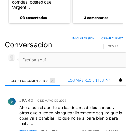
corridas: posteó que
"Argent...
98 comentarios
3 comentarios
INICIAR SESIÓN
|
CREAR CUENTA
Conversación
SIGA ESTA CO
SEGUIR
LOS MÁS RECIENTES
TODOS LOS COMENTARIOS
8
Todos los comentarios
Comentario de JPA 42.
JPA 42
9 DE MAYO DE 2025
J4
Ahora con el aporte de los dolares de los narcos y
otros que pueden blanquear libremente seguro que la
cosa va a cambiar , lo que no se si para bien o para
mal .....