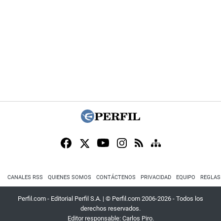
CANALES RSS
QUIENES SOMOS
CONTÁCTENOS
PRIVACIDAD
EQUIPO
REGLAS
Perfil.com - Editorial Perfil S.A.
| © Perfil.com 2006-2026 - Todos los
derechos reservados.
Editor responsable: Carlos Piro.