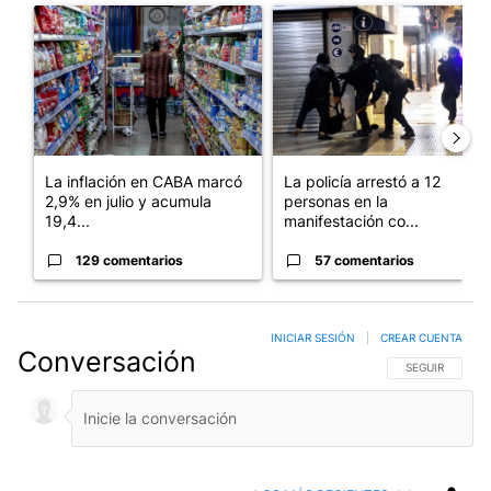
Un artículo de tendencia con el título "La inflación en CABA m
Un artículo de tendencia con e
La inflación en CABA marcó
La policía arrestó a 12
2,9% en julio y acumula
personas en la
19,4...
manifestación co...
129 comentarios
57 comentarios
INICIAR SESIÓN
|
CREAR CUENTA
Conversación
SIGA ESTA CO
SEGUIR