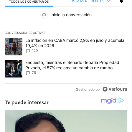
LOS MÁS RECIENTES
TODOS LOS COMENTARIOS
Todos los comentarios
Inicie la conversación
CONVERSACIONES ACTIVAS
Este listado muestra los artículos con más comentarios en los últim
Un artículo de tendencia con el título "La inflación en CABA marc
La inflación en CABA marcó 2,9% en julio y acumula
19,4% en 2026
129
Un artículo de tendencia con el título "Encuesta, mientras el Se
Encuesta, mientras el Senado debatía Propiedad
Privada, el 57% reclama un cambio de rumbo
75
Gestionado por