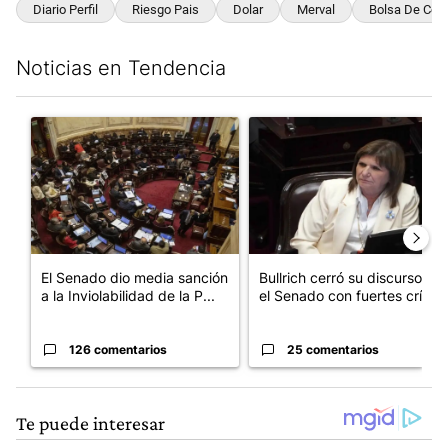
Diario Perfil
Riesgo Pais
Dolar
Merval
Bolsa De Com
Noticias en Tendencia
Este listado muestra los artículos con más comentarios en los últim
Un artículo de tendencia con el título "El Senado dio media san
Un artículo de tendencia con el
El Senado dio media sanción
Bullrich cerró su discurso en
a la Inviolabilidad de la P...
el Senado con fuertes crí...
126 comentarios
25 comentarios