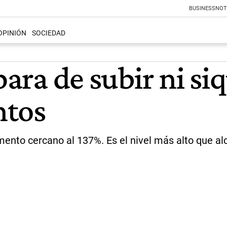
BUSINESS
NOT
OPINIÓN
SOCIEDAD
para de subir ni si
ntos
emento cercano al 137%. Es el nivel más alto que al