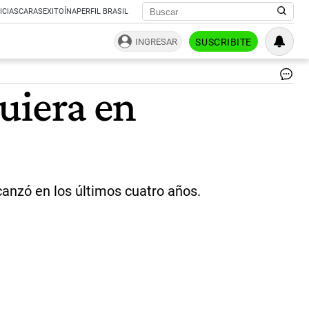
ICIAS
CARAS
EXITOÍNA
PERFIL BRASIL
INGRESAR
SUSCRIBITE
Me
quiera en
de
Va
de
Bu
Air
|
Ce
canzó en los últimos cuatro años.