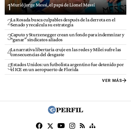
Murió Jorge Messi, el papá de Lionel Messi
1
La Rosada busca culpables después de la derrota en el
2
Senado y recalcula su estrategia
Caputo y Sturzenegger crean un fondo para indemnizar y
3
“ganar” sindicatos aliados
La narrativa libertaria cruje en las redes y Milei sufre las
4
consecuencias del desgaste
Estados Unidos: un futbolista argentino fue detenido por
5
el ICE en un aeropuerto de Florida
VER MÁS