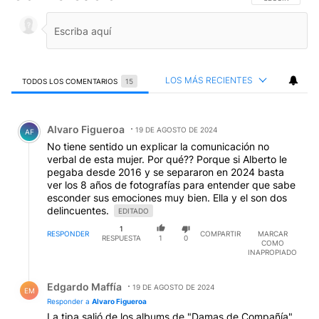
LOS MÁS RECIENTES
TODOS LOS COMENTARIOS
15
Todos los comentarios
Comentario de Alvaro Figueroa.
Alvaro Figueroa
19 DE AGOSTO DE 2024
AF
No tiene sentido un explicar la comunicación no
verbal de esta mujer. Por qué?? Porque si Alberto le
pegaba desde 2016 y se separaron en 2024 basta
ver los 8 años de fotografías para entender que sabe
esconder sus emociones muy bien. Ella y el son dos
delincuentes.
EDITADO
1
RESPONDER
COMPARTIR
MARCAR
RESPUESTA
1
0
COMO
INAPROPIADO
Respuesta de Edgardo Maffía.
Edgardo Maffía
19 DE AGOSTO DE 2024
EM
Responder a
Alvaro Figueroa
La tipa salió de los albums de "Damas de Compañía"