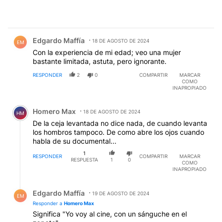
Comentario de Edgardo Maffía.
Edgardo Maffía
18 DE AGOSTO DE 2024
EM
Con la experiencia de mi edad; veo una mujer
bastante limitada, astuta, pero ignorante.
RESPONDER
2
0
COMPARTIR
MARCAR
COMO
INAPROPIADO
Comentario de Homero Max.
Homero Max
18 DE AGOSTO DE 2024
HM
De la ceja levantada no dice nada, de cuando levanta
los hombros tampoco. De como abre los ojos cuando
habla de su documental...
1
RESPONDER
COMPARTIR
MARCAR
RESPUESTA
1
0
COMO
INAPROPIADO
Respuesta de Edgardo Maffía.
Edgardo Maffía
19 DE AGOSTO DE 2024
EM
Responder a
Homero Max
Significa "Yo voy al cine, con un sánguche en el