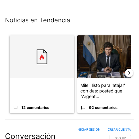
Noticias en Tendencia
Este listado muestra los artículos con más comentarios en los últim
Un artículo de tendencia con el título "" con 12 comentarios.
Un artículo de tendencia con el
Milei, listo para 'atajar'
corridas: posteó que
"Argent...
12 comentarios
92 comentarios
INICIAR SESIÓN
|
CREAR CUENTA
Conversación
SIGA ESTA CO
SEGUIR