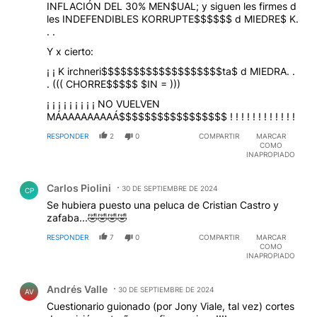
INFLACIÓN DEL 30% MEN$UAL; y siguen les firmes d
les INDEFENDIBLES KORRUPTE$$$$$$ d MIEDRE$ K.
. .
Y x cierto:
¡ ¡ K irchneri$$$$$$$$$$$$$$$$$$$ta$ d MIEDRA. .
. ((( CHORRE$$$$$ $IN = )))
¡ ¡ ¡ ¡ ¡ ¡ ¡ ¡ ¡ NO VUELVEN
MÁAAAAAAAAÁ$$$$$$$$$$$$$$$$$ ! ! ! ! ! ! ! ! ! ! ! !
RESPONDER
2
0
COMPARTIR
MARCAR
COMO
INAPROPIADO
Comentario de Carlos Piolini.
Carlos Piolini
30 DE SEPTIEMBRE DE 2024
CP
Se hubiera puesto una peluca de Cristian Castro y
zafaba...🤣🤣🤣🤣
RESPONDER
7
0
COMPARTIR
MARCAR
COMO
INAPROPIADO
Comentario de Andrés Valle.
Andrés Valle
30 DE SEPTIEMBRE DE 2024
AV
Cuestionario guionado (por Jony Viale, tal vez) cortes