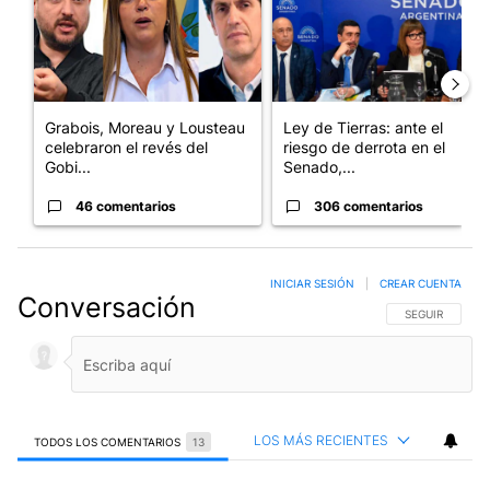
Grabois, Moreau y Lousteau
Ley de Tierras: ante el
celebraron el revés del
riesgo de derrota en el
Gobi...
Senado,...
46 comentarios
306 comentarios
INICIAR SESIÓN
|
CREAR CUENTA
Conversación
SIGA ESTA CO
SEGUIR
LOS MÁS RECIENTES
TODOS LOS COMENTARIOS
13
Todos los comentarios