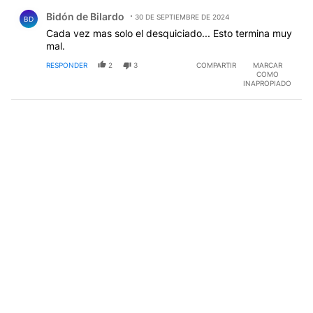
Comentario de Bidón de BiIardo.
Bidón de BiIardo
30 DE SEPTIEMBRE DE 2024
BD
Cada vez mas solo el desquiciado... Esto termina muy
mal.
RESPONDER
2
3
COMPARTIR
MARCAR
COMO
INAPROPIADO