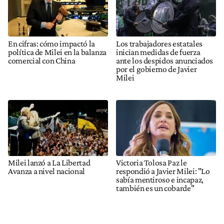
En cifras: cómo impactó la
Los trabajadores estatales
política de Milei en la balanza
inician medidas de fuerza
comercial con China
ante los despidos anunciados
por el gobierno de Javier
Milei
Milei lanzó a La Libertad
Victoria Tolosa Paz le
Avanza a nivel nacional
respondió a Javier Milei: "Lo
sabía mentiroso e incapaz,
también es un cobarde"