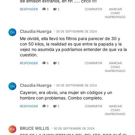
de emisión extraños, en fin ..... circo !!!!
RESPONDER
9
2
COMPARTIR
MARCAR
COMO
INAPROPIADO
Comentario de Claudia Huerga.
Claudia Huerga
30 DE SEPTIEMBRE DE 2024
CH
Me olvidé, ella llevó los filtros para parecer de 30 y
con 50 kilos, la realidad es que entre la papada y la
vejez no asumida ya podríamos entender de que va la
cuestión.
RESPONDER
8
2
COMPARTIR
MARCAR
COMO
INAPROPIADO
Comentario de Claudia Huerga.
Claudia Huerga
30 DE SEPTIEMBRE DE 2024
CH
Cayeron, era obvio, una mujer sin códigos y un
hombre con problemas. Combo completo.
RESPONDER
9
2
COMPARTIR
MARCAR
COMO
INAPROPIADO
Comentario de BRUCE WILLIS.
BRUCE WILLIS
30 DE SEPTIEMBRE DE 2024
BW