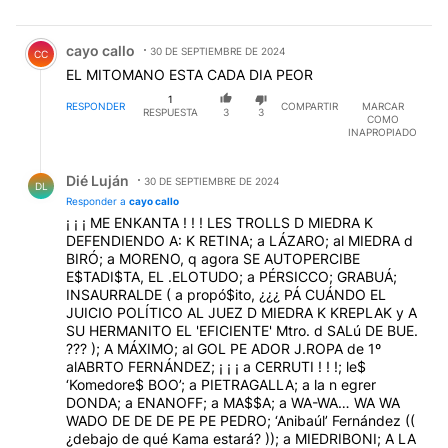
Comentario de cayo callo.
cayo callo
30 DE SEPTIEMBRE DE 2024
CC
EL MITOMANO ESTA CADA DIA PEOR
1
RESPONDER
COMPARTIR
MARCAR
RESPUESTA
3
3
COMO
INAPROPIADO
Respuesta de Dié Luján.
Dié Luján
30 DE SEPTIEMBRE DE 2024
DL
Responder a
cayo callo
¡ ¡ ¡ ME ENKANTA ! ! ! LES TROLLS D MIEDRA K
DEFENDIENDO A: K RETINA; a LÁZARO; al MIEDRA d
BIRÓ; a MORENO, q agora SE AUTOPERCIBE
E$TADI$TA, EL .ELOTUDO; a PÉRSICCO; GRABUÁ;
INSAURRALDE ( a propó$ito, ¿¿¿ PÁ CUÁNDO EL
JUICIO POLÍTICO AL JUEZ D MIEDRA K KREPLAK y A
SU HERMANITO EL 'EFICIENTE' Mtro. d SALú DE BUE.
??? ); A MÁXIMO; al GOL PE ADOR J.ROPA de 1º
alABRTO FERNÁNDEZ; ¡ ¡ ¡ a CERRUTI ! ! !; le$
‘Komedore$ BOO’; a PIETRAGALLA; a la n egrer
DONDA; a ENANOFF; a MA$$A; a WA-WA… WA WA
WADO DE DE DE PE PE PEDRO; ‘Anibaúl’ Fernández ((
¿debajo de qué Kama estará? )); a MIEDRIBONI; A LA