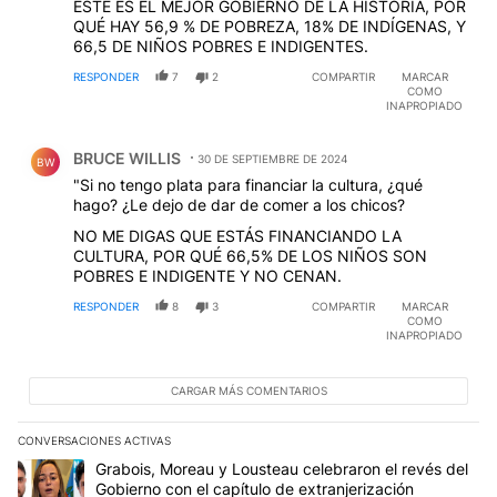
ESTE ES EL MEJOR GOBIERNO DE LA HISTORIA, POR
QUÉ HAY 56,9 % DE POBREZA, 18% DE INDÍGENAS, Y
66,5 DE NIÑOS POBRES E INDIGENTES.
RESPONDER
7
2
COMPARTIR
MARCAR
COMO
INAPROPIADO
Comentario de BRUCE WILLIS.
BRUCE WILLIS
30 DE SEPTIEMBRE DE 2024
BW
"Si no tengo plata para financiar la cultura, ¿qué
hago? ¿Le dejo de dar de comer a los chicos?
NO ME DIGAS QUE ESTÁS FINANCIANDO LA
CULTURA, POR QUÉ 66,5% DE LOS NIÑOS SON
POBRES E INDIGENTE Y NO CENAN.
RESPONDER
8
3
COMPARTIR
MARCAR
COMO
INAPROPIADO
CARGAR MÁS COMENTARIOS
CONVERSACIONES ACTIVAS
Este listado muestra los artículos con más comentarios en los últim
Un artículo de tendencia con el título "Grabois, Moreau y Lousteau
Grabois, Moreau y Lousteau celebraron el revés del
Gobierno con el capítulo de extranjerización