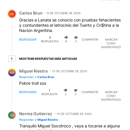
Comentario de Carlos Brun.
Carlos Brun
9 DE OCTUBRE DE 2024
CB
Gracias a Lanata se conocio con pruebas fehacientes
y contundentes el latrocinio del Tuerto y Cri$tina a la
Nacion Argentina.
3
RESPONDER
COMPARTIR
MARCAR
RESPUESTAS
6
5
COMO
INAPROPIADO
1 respuesta más antiguas
MOSTRAR RESPUESTAS MÁS ANTIGUAS
1
Respuesta de Miguel Riestra.
Miguel Riestra
10 DE OCTUBRE DE 2024
MR
Responder a
Carlos Brun
Pobre troll sos
1
RESPONDER
COMPARTIR
MARCAR
RESPUESTA
2
2
COMO
INAPROPIADO
Respuesta de Norma Gutierrez.
Norma Gutierrez
10 DE OCTUBRE DE 2024
NG
Responder a
Miguel Riestra
Tranquilo Miguel Socotroco , vaya a tocarse a alguna