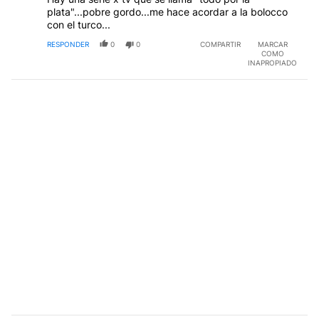
plata"...pobre gordo...me hace acordar a la bolocco
con el turco...
RESPONDER
0
0
COMPARTIR
MARCAR
COMO
INAPROPIADO