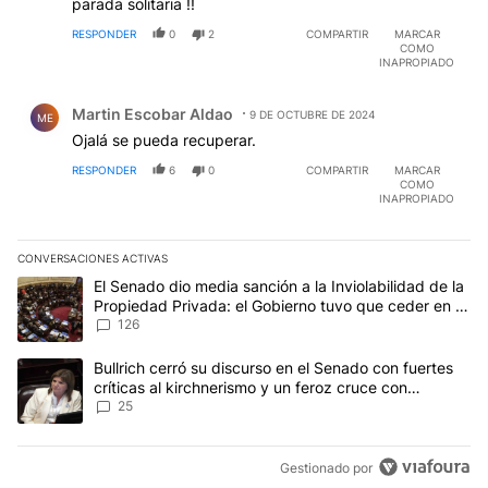
parada solitaria !!
RESPONDER
0
2
COMPARTIR
MARCAR
COMO
INAPROPIADO
Comentario de Martin Escobar Aldao.
Martin Escobar Aldao
9 DE OCTUBRE DE 2024
ME
Ojalá se pueda recuperar.
RESPONDER
6
0
COMPARTIR
MARCAR
COMO
INAPROPIADO
CONVERSACIONES ACTIVAS
Este listado muestra los artículos con más comentarios en los últim
Un artículo de tendencia con el título "El Senado dio media sanci
El Senado dio media sanción a la Inviolabilidad de la
Propiedad Privada: el Gobierno tuvo que ceder en la
Ley del Manejo del Fuego
126
Un artículo de tendencia con el título "Bullrich cerró su discurso e
Bullrich cerró su discurso en el Senado con fuertes
críticas al kirchnerismo y un feroz cruce con
Capitanich al que le gritó “¡cállate!”
25
Gestionado por