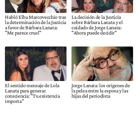
Habló Elba Marcovecchio tras
La decisión de la Justicia
la determinación de la Justicia
sobre Bárbara Lanata y el
a favor de Bárbara Lanata:
cuidado de Jorge Lanata:
"Me parece cruel"
"Ahora puede decidir"
El sentido mensaje de Lola
Jorge Lanata: los orígenes de
Lanata para generar
la pelea entre la esposa y las
consciencia: "Tu existencia
hijas del periodista
importa"