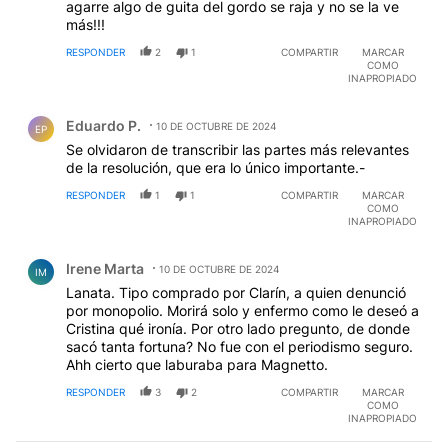
agarre algo de guita del gordo se raja y no se la ve
más!!!
RESPONDER
2
1
COMPARTIR
MARCAR
COMO
INAPROPIADO
Comentario de Eduardo P..
Eduardo P.
10 DE OCTUBRE DE 2024
EP
Se olvidaron de transcribir las partes más relevantes
de la resolución, que era lo único importante.-
RESPONDER
1
1
COMPARTIR
MARCAR
COMO
INAPROPIADO
Comentario de Irene Marta.
Irene Marta
10 DE OCTUBRE DE 2024
IM
Lanata. Tipo comprado por Clarín, a quien denunció
por monopolio. Morirá solo y enfermo como le deseó a
Cristina qué ironía. Por otro lado pregunto, de donde
sacó tanta fortuna? No fue con el periodismo seguro.
Ahh cierto que laburaba para Magnetto.
RESPONDER
3
2
COMPARTIR
MARCAR
COMO
INAPROPIADO