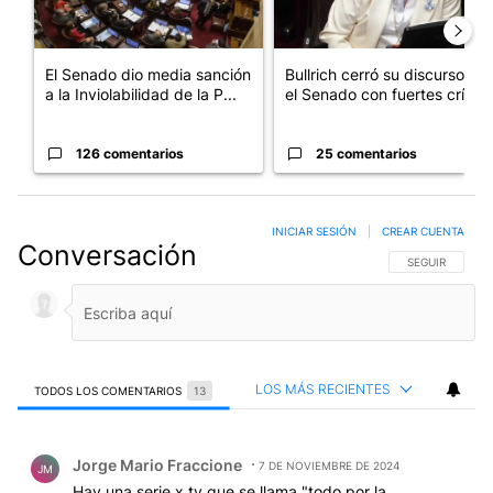
El Senado dio media sanción
Bullrich cerró su discurso en
a la Inviolabilidad de la P...
el Senado con fuertes crí...
126 comentarios
25 comentarios
INICIAR SESIÓN
|
CREAR CUENTA
Conversación
SIGA ESTA CO
SEGUIR
LOS MÁS RECIENTES
TODOS LOS COMENTARIOS
13
Todos los comentarios
Comentario de Jorge Mario Fraccione.
Jorge Mario Fraccione
7 DE NOVIEMBRE DE 2024
JM
Hay una serie x tv que se llama "todo por la