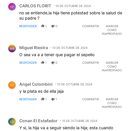
Comentario de CARLOS FLORIT.
CARLOS FLORIT
10 DE OCTUBRE DE 2024
CF
no se entiende,la hija tiene potestad sobre la salud de
su padre ?
RESPONDER
1
0
COMPARTIR
MARCAR
COMO
INAPROPIADO
Comentario de Miguel Riestra.
Miguel Riestra
10 DE OCTUBRE DE 2024
MR
O sea va a a tener que pagar el sepelio
RESPONDER
1
0
COMPARTIR
MARCAR
COMO
INAPROPIADO
Comentario de Angel Colombini.
Angel Colombini
10 DE OCTUBRE DE 2024
AC
y la plata es de ella jaja
RESPONDER
1
1
COMPARTIR
MARCAR
COMO
INAPROPIADO
Comentario de Conan El Estafador.
Conan El Estafador
10 DE OCTUBRE DE 2024
CE
Y si, la hija va a seguir siendo la hija; esta cuando