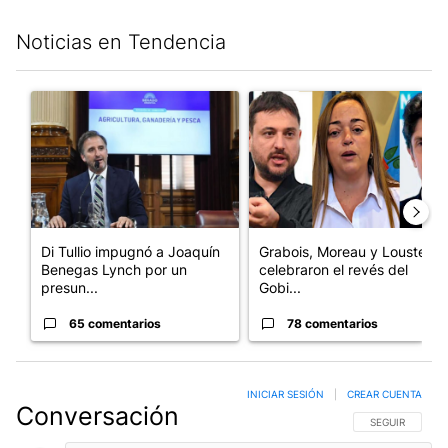
Noticias en Tendencia
Este listado muestra los artículos con más comentarios en los últim
Un artículo de tendencia con el título "Di Tullio impugnó a Joa
Un artículo de tendencia con e
Di Tullio impugnó a Joaquín
Grabois, Moreau y Lousteau
Benegas Lynch por un
celebraron el revés del
presun...
Gobi...
65 comentarios
78 comentarios
INICIAR SESIÓN
|
CREAR CUENTA
Conversación
SIGA ESTA CO
SEGUIR