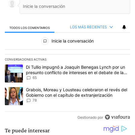
LOS MÁS RECIENTES
TODOS LOS COMENTARIOS
Todos los comentarios
Inicie la conversación
CONVERSACIONES ACTIVAS
Este listado muestra los artículos con más comentarios en los últim
Un artículo de tendencia con el título "Di Tullio impugnó a Joaqu
Di Tullio impugnó a Joaquín Benegas Lynch por un
presunto conflicto de intereses en el debate de la
Ley de Tierras
65
Un artículo de tendencia con el título "Grabois, Moreau y Lousteau
Grabois, Moreau y Lousteau celebraron el revés del
Gobierno con el capítulo de extranjerización
78
Gestionado por