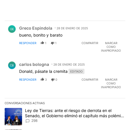
Comentario de Greco Espindola.
Greco Espindola
28 DE ENERO DE 2025
GE
bueno, bonito y barato
RESPONDER
1
1
COMPARTIR
MARCAR
COMO
INAPROPIADO
Comentario de carlos bologna.
carlos bologna
28 DE ENERO DE 2025
CB
Donald, pásate la cremita
EDITADO
RESPONDER
3
0
COMPARTIR
MARCAR
COMO
INAPROPIADO
CONVERSACIONES ACTIVAS
Este listado muestra los artículos con más comentarios en los últim
Un artículo de tendencia con el título "Ley de Tierras: ante el ri
Ley de Tierras: ante el riesgo de derrota en el
Senado, el Gobierno eliminó el capítulo más polémico
del proyecto
298