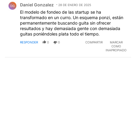
Comentario de Daniel Gonzalez.
Daniel Gonzalez
28 DE ENERO DE 2025
DG
El modelo de fondeo de las startup se ha
transformado en un curro. Un esquema ponzi, están
permanentemente buscando guita sin ofrecer
resultados y hay demasiada gente con demasiada
guitas poniéndoles plata todo el tiempo.
RESPONDER
0
0
COMPARTIR
MARCAR
COMO
INAPROPIADO