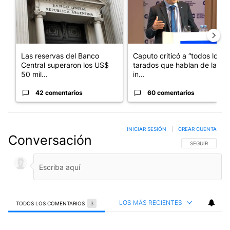
Las reservas del Banco
Caputo criticó a “todos los
Central superaron los US$
tarados que hablan de la
50 mil...
in...
42 comentarios
60 comentarios
INICIAR SESIÓN
|
CREAR CUENTA
Conversación
SIGA ESTA CO
SEGUIR
LOS MÁS RECIENTES
TODOS LOS COMENTARIOS
3
Todos los comentarios