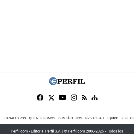
CANALES RSS
QUIENES SOMOS
CONTÁCTENOS
PRIVACIDAD
EQUIPO
REGLAS
Perfil.com - Editorial Perfil S.A.
| © Perfil.com 2006-2026 - Todos los