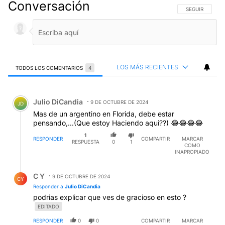
Conversación
SIGA ESTA CO
SEGUIR
LOS MÁS RECIENTES
TODOS LOS COMENTARIOS
4
Todos los comentarios
Comentario de Julio DiCandia.
Julio DiCandia
9 DE OCTUBRE DE 2024
JD
Mas de un argentino en Florida, debe estar
pensando,...(Que estoy Haciendo aqui??) 😂😂😂😂
1
RESPONDER
COMPARTIR
MARCAR
RESPUESTA
0
1
COMO
INAPROPIADO
Respuesta de C Y.
C Y
9 DE OCTUBRE DE 2024
CY
Responder a
Julio DiCandia
podrias explicar que ves de gracioso en esto ?
EDITADO
RESPONDER
0
0
COMPARTIR
MARCAR