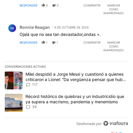
RESPONDER
0
0
COMPARTIR
MARCAR
COMO
INAPROPIADO
Comentario de Ronnie Reagan.
Ronnie Reagan
9 DE OCTUBRE DE 2024
RR
Ojalá que no sea tan devastador,ondas +.
RESPONDER
1
1
COMPARTIR
MARCAR
COMO
INAPROPIADO
CONVERSACIONES ACTIVAS
Este listado muestra los artículos con más comentarios en los últim
Un artículo de tendencia con el título "Milei despidió a Jorge Mes
Milei despidió a Jorge Messi y cuestionó a quienes
criticaron a Lionel: “Da vergüenza pensar que hubo
anti-Messi”
117
Un artículo de tendencia con el título "Récord histórico de quie
Récord histórico de quiebras y un industricidio que
ya supera a macrismo, pandemia y menemismo
39
Gestionado por