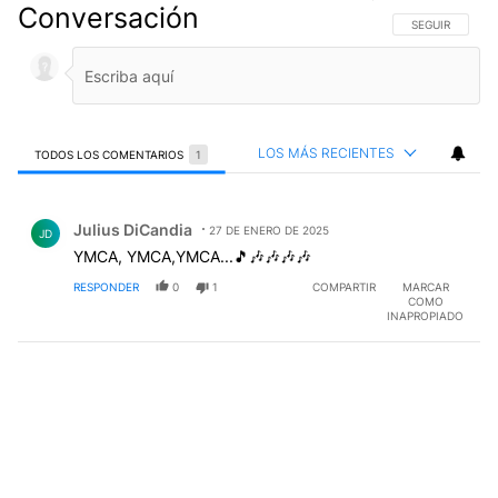
Conversación
SIGA ESTA CO
SEGUIR
LOS MÁS RECIENTES
TODOS LOS COMENTARIOS
1
Todos los comentarios
Comentario de Julius DiCandia.
Julius DiCandia
27 DE ENERO DE 2025
JD
YMCA, YMCA,YMCA...🎵🎶🎶🎶🎶
RESPONDER
0
1
COMPARTIR
MARCAR
COMO
INAPROPIADO