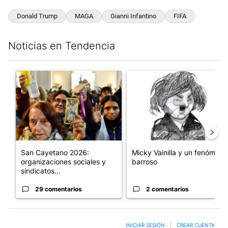
Donald Trump
MAGA
Gianni Infantino
FIFA
Noticias en Tendencia
Este listado muestra los artículos con más comentarios en los últim
Un artículo de tendencia con el título "San Cayetano 2026: orga
Un artículo de tendencia con e
San Cayetano 2026:
Micky Vainilla y un fenómeno
organizaciones sociales y
barroso
sindicatos...
29 comentarios
2 comentarios
INICIAR SESIÓN
|
CREAR CUENTA