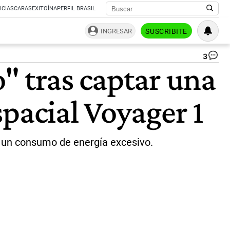
ICIAS
CARAS
EXITOÍNA
PERFIL BRASIL
INGRESAR
SUSCRIBITE
3
so
" tras captar una
es
Vo
1
pacial Voyager 1
|
Gtl
Pr
NA
a un consumo de energía excesivo.