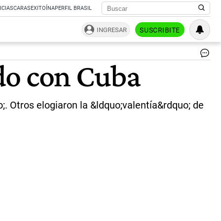
ICIAS
CARAS
EXITOÍNA
PERFIL BRASIL
INGRESAR
SUSCRIBITE
|
do con Cuba
Mi
He
;. Otros elogiaron la &ldquo;valentía&rdquo; de