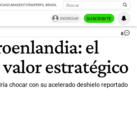
ICIAS
CARAS
EXITOÍNA
PERFIL BRASIL
INGRESAR
SUSCRIBITE
8
Gr
oenlandia: el
|
Pi
 valor estratégico
dría chocar con su acelerado deshielo reportado