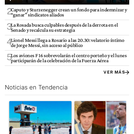
2
Caputo y Sturzenegger crean un fondo para indemnizar y
“ganar” sindicatos aliados
3
La Rosada busca culpables después de la derrota en el
Senado y recalcula su estrategia
4
Lionel Messi llega a Rosario a las 20.30: velatorio íntimo
de Jorge Messi, sin acceso al público
5
Los aviones F 16 sobrevolarán el centro porteño y el lunes
participarán de la celebración de la Fuerza Aérea
VER MÁS
Noticias en Tendencia
Este listado muestra los artículos con más comentarios en los últim
Un artículo de tendencia con el título "Récord histórico de qu
Un artículo de tendencia con e