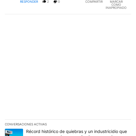
RESPONDER
2
0
COMPARTIR
MARCAR
COMO
INAPROPIADO
CONVERSACIONES ACTIVAS
Este listado muestra los artículos con más comentarios en los últim
Un artículo de tendencia con el título "Récord histórico de quie
Récord histórico de quiebras y un industricidio que