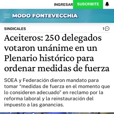
SUSCRIBITE
INGRESAR
Inicio
Ahora
Opinión
Actualidad
Política
Economía
Columnistas
Política
Pymes
Salud
SINDICALES
1
Ciencia
Protagonistas
Tecnología
Aceiteros: 250 delegados
Cultura
Arte
Educación
votaron unánime en un
Internacional
Clima
Deportes
CARAS
Exitoina
Turismo
Plenario histórico para
Videos
Córdoba
Reperfilar
ordenar medidas de fuerza
Business
Noticias
Caras
Exitoina
Gaming
Vivo
SOEA y Federación dieron mandato para
Diario del Juicio
tomar “medidas de fuerza en el momento que
lo consideren adecuado” en reclamo por la
reforma laboral y la reinstauración del
impuesto a las ganancias.