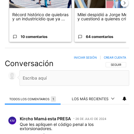
Récord histórico de quiebras
Milei despidió a Jorge Messi
y un industricidio que ya ...
y cuestionó a quienes crit...
10 comentarios
64 comentarios
INICIAR SESIÓN
|
CREAR CUENTA
Conversación
SIGA ESTA CO
SEGUIR
LOS MÁS RECIENTES
TODOS LOS COMENTARIOS
1
Todos los comentarios
Comentario de Kircho Mamá esta PRESA.
Kircho Mamá esta PRESA
26 DE JULIO DE 2024
KM
Que les apliquen el código penal a los
extorsionadores.