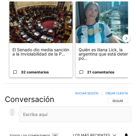
Un artículo de tendencia con el título "El Senado dio media san
Un artículo de tendencia con e
El Senado dio media sanción
Quién es Iliana Lick, la
a la Inviolabilidad de la P...
argentina que está detenida
po...
32 comentarios
21 comentarios
INICIAR SESIÓN
|
CREAR CUENTA
Conversación
SIGA ESTA CO
SEGUIR
LOS MÁS RECIENTES
TODOS LOS COMENTARIOS
15