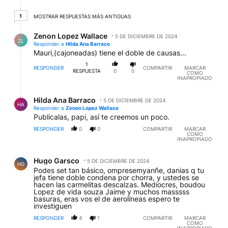
1 respuesta más antiguas
1
MOSTRAR RESPUESTAS MÁS ANTIGUAS
Respuesta de Zenon Lopez Wallace.
Zenon Lopez Wallace
5 DE DICIEMBRE DE 2024
ZL
Responder a
Hilda Ana Barraco
Mauri,(cajoneadas) tiene el doble de causas...
1
RESPONDER
COMPARTIR
MARCAR
RESPUESTA
0
0
COMO
INAPROPIADO
Respuesta de Hilda Ana Barraco.
Hilda Ana Barraco
5 DE DICIEMBRE DE 2024
HA
Responder a
Zenon Lopez Wallace
Publicalas, papi, así te creemos un poco.
RESPONDER
0
0
COMPARTIR
MARCAR
COMO
INAPROPIADO
Comentario de Hugo Garsco.
Hugo Garsco
5 DE DICIEMBRE DE 2024
HG
Podes set tan básico, ompresemyanñe, danias q tu
jefa tiene doble condena por chorra, y ustedes se
hacen las carmelitas descalzas. Mediocres, boudou
Lopez de vida souza Jaime y muchos masssss
basuras, eras vos el de aerolíneas espero te
investiguen
RESPONDER
4
1
COMPARTIR
MARCAR
COMO
INAPROPIADO