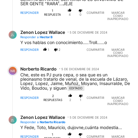
SER GENTE "RARA"...JEJE
1
RESPONDER
COMPARTIR
MARCAR
RESPUESTA
4
0
COMO
INAPROPIADO
Respuesta de Zenon Lopez Wallace.
Zenon Lopez Wallace
5 DE DICIEMBRE DE 2024
ZL
Responder a
Hector B
Y vos hablas con conocimiento.....Troll......o
RESPONDER
1
2
COMPARTIR
MARCAR
COMO
INAPROPIADO
Comentario de Norberto Ricardo.
Norberto Ricardo
5 DE DICIEMBRE DE 2024
NR
Che, este es PJ pura cepa, o sea que es un
pleonasmo tratarlo de venal, de la escuela de Lázaro,
Lopez, Lopez, Jaime, Muñoz, Moyano, Insaurralde, De
Vido, Boudou, y siguen
EDITADO
2
RESPONDER
COMPARTIR
MARCAR
RESPUESTAS
2
1
COMO
INAPROPIADO
Respuesta de Zenon Lopez Wallace.
Zenon Lopez Wallace
5 DE DICIEMBRE DE 2024
ZL
Responder a
Norberto Ricardo
Y Fede, Toto, Mauricio, dujovne,cuánta modestia...
1
RESPONDER
COMPARTIR
MARCAR