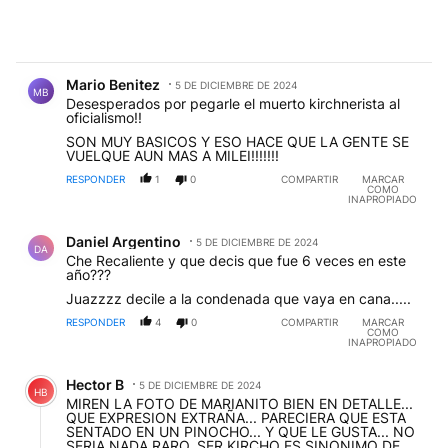
Comentario de Mario Benitez.
Mario Benitez
5 DE DICIEMBRE DE 2024
MB
Desesperados por pegarle el muerto kirchnerista al
oficialismo!!
SON MUY BASICOS Y ESO HACE QUE LA GENTE SE
VUELQUE AUN MAS A MILEI!!!!!!!
RESPONDER
1
0
COMPARTIR
MARCAR
COMO
INAPROPIADO
Comentario de Daniel Argentino.
Daniel Argentino
5 DE DICIEMBRE DE 2024
DA
Che Recaliente y que decis que fue 6 veces en este
año???
Juazzzz decile a la condenada que vaya en cana.....
RESPONDER
4
0
COMPARTIR
MARCAR
COMO
INAPROPIADO
Comentario de Hector B.
Hector B
5 DE DICIEMBRE DE 2024
HB
MIREN LA FOTO DE MARIANITO BIEN EN DETALLE...
QUE EXPRESION EXTRAÑA... PARECIERA QUE ESTA
SENTADO EN UN PINOCHO... Y QUE LE GUSTA... NO
SERIA NADA RARO, SER KIRCHO ES SINONIMO DE