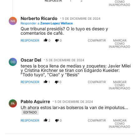
RESPUESTA
1
2
COMO
INAPROPIADO
Respuesta de Norberto Ricardo.
Norberto Ricardo
5 DE DICIEMBRE DE 2024
NR
Responder a
Zenon Lopez Wallace
Que tribunal presidís? O lo tuyo es deseo y
comentarios de café.
RESPONDER
0
0
COMPARTIR
MARCAR
COMO
INAPROPIADO
Comentario de Oscar Del.
Oscar Del
5 DE DICIEMBRE DE 2024
OD
tenes la boca llena de medias y zoquetes: Javier Milei
y Cristina Kirchner se tiran con Edgardo Kueider:
"Todo tuyo", "Ciao" y "Besis"
RESPONDER
1
0
COMPARTIR
MARCAR
COMO
INAPROPIADO
Comentario de Pablo Aguirre.
Pablo Aguirre
5 DE DICIEMBRE DE 2024
PA
Uh ahora estos lar>as bolseros la van de impolutos...
EDITADO
RESPONDER
2
0
COMPARTIR
MARCAR
COMO
INAPROPIADO