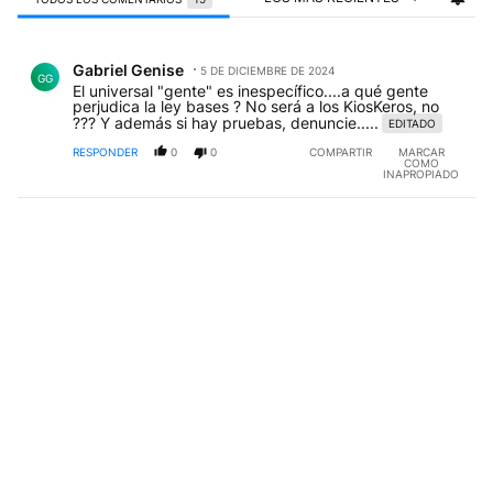
Todos los comentarios
Comentario de Gabriel Genise.
Gabriel Genise
5 DE DICIEMBRE DE 2024
GG
El universal "gente" es inespecífico....a qué gente
perjudica la ley bases ? No será a los KiosKeros, no
??? Y además si hay pruebas, denuncie.....
EDITADO
RESPONDER
0
0
COMPARTIR
MARCAR
COMO
INAPROPIADO