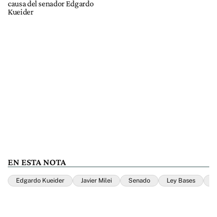
causa del senador Edgardo
Kueider
EN ESTA NOTA
Edgardo Kueider
Javier Milei
Senado
Ley Bases
M