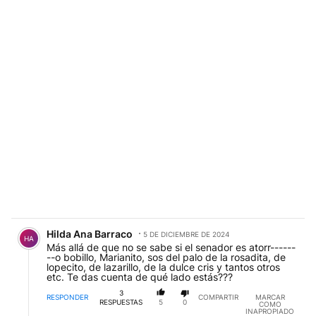
Comentario de Hilda Ana Barraco.
Hilda Ana Barraco
5 DE DICIEMBRE DE 2024
HA
Más allá de que no se sabe si el senador es atorr------
--o bobillo, Marianito, sos del palo de la rosadita, de
lopecito, de lazarillo, de la dulce cris y tantos otros
etc. Te das cuenta de qué lado estás???
3
RESPONDER
COMPARTIR
MARCAR
RESPUESTAS
5
0
COMO
INAPROPIADO