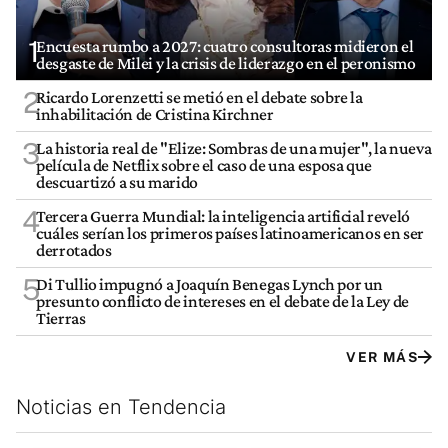
1
Encuesta rumbo a 2027: cuatro consultoras midieron el
desgaste de Milei y la crisis de liderazgo en el peronismo
2
Ricardo Lorenzetti se metió en el debate sobre la
inhabilitación de Cristina Kirchner
3
La historia real de "Elize: Sombras de una mujer", la nueva
película de Netflix sobre el caso de una esposa que
descuartizó a su marido
4
Tercera Guerra Mundial: la inteligencia artificial reveló
cuáles serían los primeros países latinoamericanos en ser
derrotados
5
Di Tullio impugnó a Joaquín Benegas Lynch por un
presunto conflicto de intereses en el debate de la Ley de
Tierras
VER MÁS
Noticias en Tendencia
Este listado muestra los artículos con más comentarios en los últim