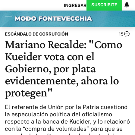
SUSCRIBITE
INGRESAR
Inicio
Ahora
Opinión
Actualidad
Política
Economía
Columnistas
Política
Pymes
Salud
ESCÁNDALO DE CORRUPCIÓN
15
Ciencia
Protagonistas
Tecnología
Mariano Recalde: "Como
Cultura
Arte
Educación
Kueider vota con el
Internacional
Clima
Deportes
CARAS
Exitoina
Turismo
Gobierno, por plata
Videos
Córdoba
Reperfilar
evidentemente, ahora lo
Business
Noticias
Caras
protegen"
Exitoina
Gaming
Vivo
Diario del Juicio
El referente de Unión por la Patria cuestionó
la especulación política del oficialismo
respecto a la banca de Kueider, y lo relacionó
con la “compra de voluntades” para que se