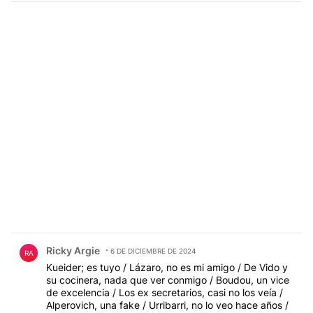
Comentario de Ricky Argie.
Ricky Argie
6 DE DICIEMBRE DE 2024
RA
Kueider; es tuyo / Lázaro, no es mi amigo / De Vido y
su cocinera, nada que ver conmigo / Boudou, un vice
de excelencia / Los ex secretarios, casi no los veía /
Alperovich, una fake / Urribarri, no lo veo hace años /