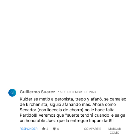
Comentario de Guillermo Suarez.
Guillermo Suarez
5 DE DICIEMBRE DE 2024
GS
Kuider se metió a peronista, trepo y afanó, se camaleo
de kirchenista, siguió afanando mas. Ahora como
Senador (con licencia de chorro) no le hace falta
Partido!!! Veremos que "suerte tendrá cuando le salga
un honorable Juez que la entregue Impunidad!!!
RESPONDER
4
0
COMPARTIR
MARCAR
COMO