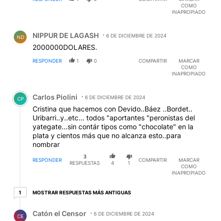
COMO
INAPROPIADO
Comentario de NIPPUR DE LAGASH.
NIPPUR DE LAGASH
6 DE DICIEMBRE DE 2024
ND
2000000DOLARES.
RESPONDER
1
0
COMPARTIR
MARCAR
COMO
INAPROPIADO
Comentario de Carlos Piolini.
Carlos Piolini
6 DE DICIEMBRE DE 2024
CP
Cristina que hacemos con Devido..Báez ..Bordet..
Uribarri..y..etc... todos "aportantes "peronistas del
yategate...sin contár tipos como "chocolate" en la
plata y cientos más que no alcanza esto..para
nombrar
3
RESPONDER
COMPARTIR
MARCAR
RESPUESTAS
4
1
COMO
INAPROPIADO
1 respuesta más antiguas
MOSTRAR RESPUESTAS MÁS ANTIGUAS
1
Respuesta de Catón el Censor.
Catón el Censor
6 DE DICIEMBRE DE 2024
CE