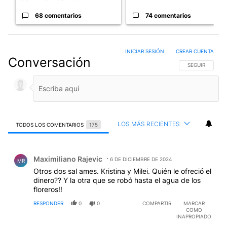
68 comentarios
74 comentarios
INICIAR SESIÓN
|
CREAR CUENTA
Conversación
SIGA ESTA CO
SEGUIR
LOS MÁS RECIENTES
TODOS LOS COMENTARIOS
175
Todos los comentarios
Comentario de Maximiliano Rajevic.
Maximiliano Rajevic
6 DE DICIEMBRE DE 2024
MR
Otros dos sal ames. Kristina y Milei. Quién le ofreció el
dinero?? Y la otra que se robó hasta el agua de los
floreros!!
RESPONDER
0
0
COMPARTIR
MARCAR
COMO
INAPROPIADO