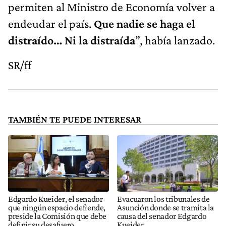
permiten al Ministro de Economía volver a
endeudar el país.
Que nadie se haga el
distraído… Ni la distraída
”, había lanzado.
SR/ff
TAMBIÉN TE PUEDE INTERESAR
Edgardo Kueider, el senador
Evacuaron los tribunales de
que ningún espacio defiende,
Asunción donde se tramita la
preside la Comisión que debe
causa del senador Edgardo
definir su desafuero
Kueider