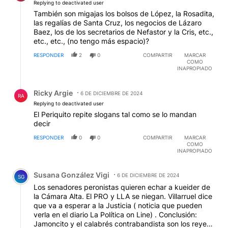
Replying to deactivated user
También son migajas los bolsos de López, la Rosadita,
las regalías de Santa Cruz, los negocios de Lázaro
Baez, los de los secretarios de Nefastor y la Cris, etc.,
etc., etc., (no tengo más espacio)?
RESPONDER
2
0
COMPARTIR
MARCAR
COMO
INAPROPIADO
Respuesta de Ricky Argie.
Ricky Argie
6 DE DICIEMBRE DE 2024
RA
Replying to deactivated user
El Periquito repite slogans tal como se lo mandan
decir
RESPONDER
0
0
COMPARTIR
MARCAR
COMO
INAPROPIADO
Comentario de Susana González Vigi.
Susana González Vigi
6 DE DICIEMBRE DE 2024
SG
Los senadores peronistas quieren echar a kueider de
la Cámara Alta. El PRO y LLA se niegan. Villarruel dice
que va a esperar a la Justicia ( noticia que pueden
verla en el diario La Política on Line) . Conclusión:
Jamoncito y el calabrés contrabandista son los reyes