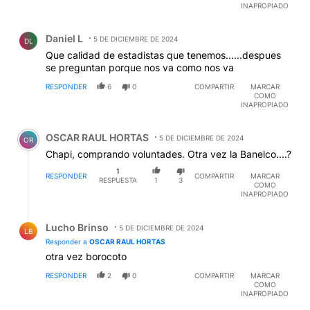
INAPROPIADO
Comentario de Daniel L.
Daniel L
5 DE DICIEMBRE DE 2024
DL
Que calidad de estadistas que tenemos......despues
se preguntan porque nos va como nos va
RESPONDER
6
0
COMPARTIR
MARCAR
COMO
INAPROPIADO
Comentario de OSCAR RAUL HORTAS.
OSCAR RAUL HORTAS
5 DE DICIEMBRE DE 2024
OR
Chapi, comprando voluntades. Otra vez la Banelco....?
1
RESPONDER
COMPARTIR
MARCAR
RESPUESTA
1
3
COMO
INAPROPIADO
Respuesta de Lucho Brinso.
Lucho Brinso
5 DE DICIEMBRE DE 2024
LB
Responder a
OSCAR RAUL HORTAS
otra vez borocoto
RESPONDER
2
0
COMPARTIR
MARCAR
COMO
INAPROPIADO