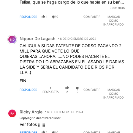
Felisa, que se haga cargo de lo que había en su baño
/ Ginés, dejemos que descanse en paz / Timerman, lo
Leer mas
mismo. / Alberto, se desvió de los objetivos / Milagro
RESPONDER
1
0
COMPARTIR
MARCAR
Sala, una perseguida / Massa, no opino. / Y etc, etc
COMO
INAPROPIADO
Comentario de Nippur De Lagash.
Nippur De Lagash
6 DE DICIEMBRE DE 2024
ND
CALIGULA SI DAS PATENTE DE CORSO PAGANDO 2
MILL PARA QUE VOTE LO QUE
QUIERAS...AHORA......NO PODES HACERTE EL
DISTRAIDO LO ABRAZABAS EN EL ASADO LE DARIAS
LA SIDE Y SERIA EL CANDIDATO DE E RIOS POR
LLA..}
FIN
1
RESPONDER
COMPARTIR
MARCAR
RESPUESTA
2
2
COMO
INAPROPIADO
Respuesta de Ricky Argie.
Ricky Argie
6 DE DICIEMBRE DE 2024
RA
Replying to deactivated user
Ver fotos ¡¡¡¡¡¡
RESPONDER
1
0
COMPARTIR
MARCAR