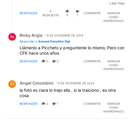
de la casta. Ojo no descartar que se sumen a la
Leer mas
negativa a echar a patadas al impresentable de
1
kueider el bloque del partido de ultra derecha UCR.
RESPONDER
COMPARTIR
MARCAR
RESPUESTA
4
1
COMO
INAPROPIADO
Respuesta de Ricky Argie.
Ricky Argie
6 DE DICIEMBRE DE 2024
RA
Responder a
Susana González Vigi
Llámenlo a Piccheto y preguntenle lo mismo, Pero con
CFK hace unos años
RESPONDER
0
0
COMPARTIR
MARCAR
COMO
INAPROPIADO
Comentario de Angel Colombini.
Angel Colombini
6 DE DICIEMBRE DE 2024
AC
la foto es clara lo trajo ella , si la traiciono , es otra
cosa
RESPONDER
3
1
COMPARTIR
MARCAR
COMO
INAPROPIADO