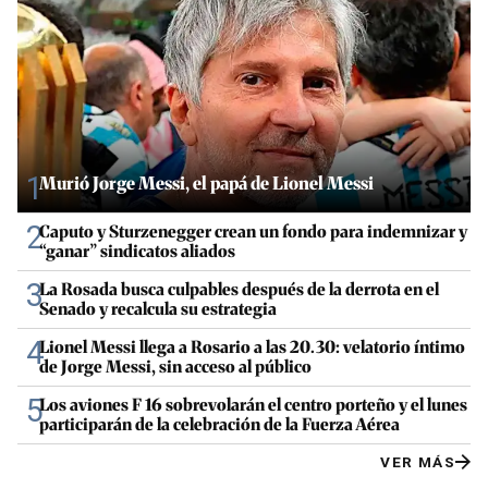
1
Murió Jorge Messi, el papá de Lionel Messi
2
Caputo y Sturzenegger crean un fondo para indemnizar y
“ganar” sindicatos aliados
3
La Rosada busca culpables después de la derrota en el
Senado y recalcula su estrategia
4
Lionel Messi llega a Rosario a las 20.30: velatorio íntimo
de Jorge Messi, sin acceso al público
5
Los aviones F 16 sobrevolarán el centro porteño y el lunes
participarán de la celebración de la Fuerza Aérea
VER MÁS