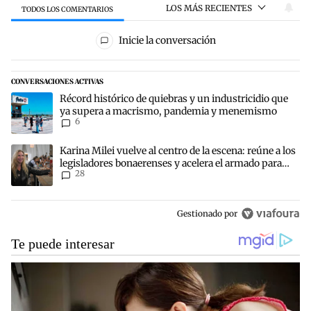
LOS MÁS RECIENTES
TODOS LOS COMENTARIOS
Todos los comentarios
Inicie la conversación
CONVERSACIONES ACTIVAS
Este listado muestra los artículos con más comentarios en los últim
Un artículo de tendencia con el título "Récord histórico de quieb
Récord histórico de quiebras y un industricidio que
ya supera a macrismo, pandemia y menemismo
6
Un artículo de tendencia con el título "Karina Milei vuelve al centr
Karina Milei vuelve al centro de la escena: reúne a los
legisladores bonaerenses y acelera el armado para
28
2027
Gestionado por