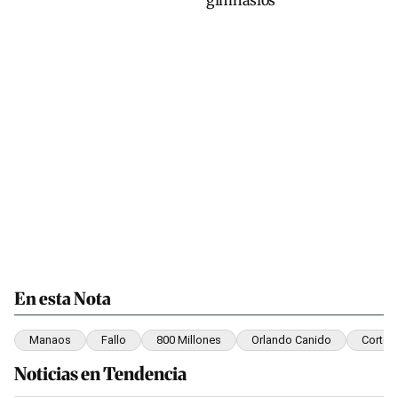
gimnasios
En esta Nota
Manaos
Fallo
800 Millones
Orlando Canido
Corte 
Noticias en Tendencia