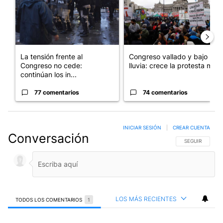
La tensión frente al
Congreso vallado y bajo la
Congreso no cede:
lluvia: crece la protesta mi...
continúan los in...
77 comentarios
74 comentarios
INICIAR SESIÓN
|
CREAR CUENTA
Conversación
SIGA ESTA CO
SEGUIR
LOS MÁS RECIENTES
TODOS LOS COMENTARIOS
1
Todos los comentarios