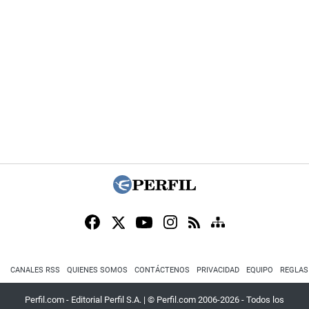
CANALES RSS
QUIENES SOMOS
CONTÁCTENOS
PRIVACIDAD
EQUIPO
REGLAS
Perfil.com - Editorial Perfil S.A.
| © Perfil.com 2006-2026 - Todos los