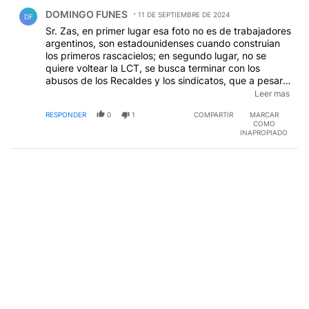
Comentario de DOMINGO FUNES.
DOMINGO FUNES
11 DE SEPTIEMBRE DE 2024
DF
Sr. Zas, en primer lugar esa foto no es de trabajadores
argentinos, son estadounidenses cuando construian
los primeros rascacielos; en segundo lugar, no se
quiere voltear la LCT, se busca terminar con los
abusos de los Recaldes y los sindicatos, que a pesar
de su ingerencia solo consiguieron que el desempleo
Leer mas
sea cada vez mayor, y el trabajo en negro ni le
RESPONDER
0
1
COMPARTIR
MARCAR
cuento, entonces no invente complots, cualquiera que
COMO
haya manejado una pyme sabe de lo que hablo,
INAPROPIADO
Usted por lo que veo nunca pago una quincena de
personas a su cargo.