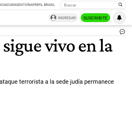
ICIAS
CARAS
EXITOÍNA
PERFIL BRASIL
INGRESAR
SUSCRIBITE
El
sigue vivo en la
18
de
jul
de
19
se
pr
el
 ataque terrorista a la sede judía permanece
at
a
la
As
Mu
Isr
Ar
(A
|