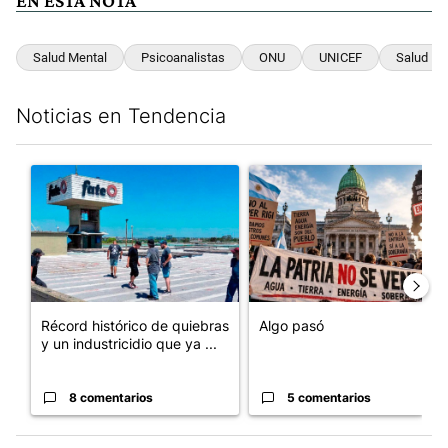
EN ESTA NOTA
Salud Mental
Psicoanalistas
ONU
UNICEF
Salud
Noticias en Tendencia
Este listado muestra los artículos con más comentarios en los últim
Un artículo de tendencia con el título "Récord histórico de qu
Un artículo de tendencia con e
Récord histórico de quiebras
Algo pasó
y un industricidio que ya ...
8 comentarios
5 comentarios