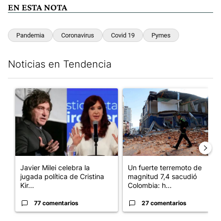
EN ESTA NOTA
Pandemia
Coronavirus
Covid 19
Pymes
Noticias en Tendencia
Este listado muestra los artículos con más comentarios en los últim
Un artículo de tendencia con el título "Javier Milei celebra la j
Un artículo de tendencia con 
Javier Milei celebra la
Un fuerte terremoto de
jugada política de Cristina
magnitud 7,4 sacudió
Kir...
Colombia: h...
77 comentarios
27 comentarios