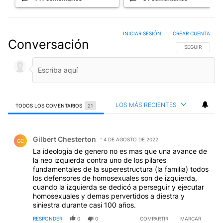
INICIAR SESIÓN
|
CREAR CUENTA
Conversación
SIGA ESTA CO
SEGUIR
LOS MÁS RECIENTES
TODOS LOS COMENTARIOS
21
Todos los comentarios
Comentario de Gilbert Chesterton.
Gilbert Chesterton
4 DE AGOSTO DE 2022
GC
La ideologia de genero no es mas que una avance de
la neo izquierda contra uno de los pilares
fundamentales de la superestructura (la familia) todos
los defensores de homosexuales son de izquierda,
cuando la izquierda se dedicó a perseguir y ejecutar
homosexuales y demas pervertidos a diestra y
siniestra durante casi 100 años.
RESPONDER
0
0
COMPARTIR
MARCAR