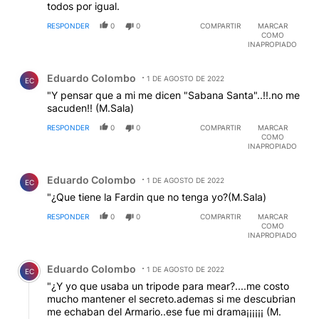
todos por igual.
RESPONDER
0
0
COMPARTIR
MARCAR
COMO
INAPROPIADO
Comentario de Eduardo Colombo.
Eduardo Colombo
1 DE AGOSTO DE 2022
EC
"Y pensar que a mi me dicen "Sabana Santa"..!!.no me
sacuden!! (M.Sala)
RESPONDER
0
0
COMPARTIR
MARCAR
COMO
INAPROPIADO
Comentario de Eduardo Colombo.
Eduardo Colombo
1 DE AGOSTO DE 2022
EC
"¿Que tiene la Fardin que no tenga yo?(M.Sala)
RESPONDER
0
0
COMPARTIR
MARCAR
COMO
INAPROPIADO
Comentario de Eduardo Colombo.
Eduardo Colombo
1 DE AGOSTO DE 2022
EC
"¿Y yo que usaba un tripode para mear?....me costo
mucho mantener el secreto.ademas si me descubrian
me echaban del Armario..ese fue mi drama¡¡¡¡¡¡ (M.