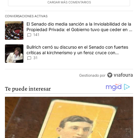
CARGAR MÁS COMENTARIOS
CONVERSACIONES ACTIVAS
Este listado muestra los artículos con más comentarios en los últim
Un artículo de tendencia con el título "El Senado dio media sanci
El Senado dio media sanción a la Inviolabilidad de la
Propiedad Privada: el Gobierno tuvo que ceder en la
Ley del Manejo del Fuego
141
Un artículo de tendencia con el título "Bullrich cerró su discurso e
Bullrich cerró su discurso en el Senado con fuertes
críticas al kirchnerismo y un feroz cruce con
Capitanich al que le gritó “¡cállate!”
31
Gestionado por