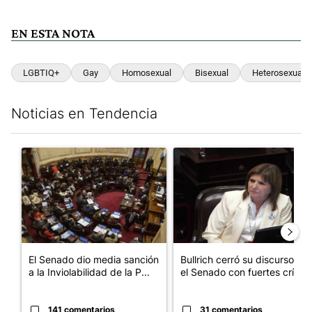
EN ESTA NOTA
LGBTIQ+
Gay
Homosexual
Bisexual
Heterosexual
Noticias en Tendencia
Este listado muestra los artículos con más comentarios en los últim
Un artículo de tendencia con el título "El Senado dio media san
Un artículo de tendencia con el
El Senado dio media sanción
Bullrich cerró su discurso en
a la Inviolabilidad de la P...
el Senado con fuertes crí...
141 comentarios
31 comentarios