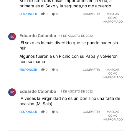
Solo existen dos cosas importantes en la vida,la
primera es el Sexo y la segunda,no me acuerdo
RESPONDER
0
0
COMPARTIR
MARCAR
COMO
INAPROPIADO
Comentario de Eduardo Colombo.
Eduardo Colombo
1 DE AGOSTO DE 2022
EC
.El sexo es lo más divertido que se puede hacer sin
reír.
Algunos fueron a un Picnic con su Papa y volvieron
con su mama
RESPONDER
0
0
COMPARTIR
MARCAR
COMO
INAPROPIADO
Comentario de Eduardo Colombo.
Eduardo Colombo
1 DE AGOSTO DE 2022
EC
.A veces la Virginidad no es un Don sino una falta de
ocasión.(M. Sala)
RESPONDER
0
0
COMPARTIR
MARCAR
COMO
INAPROPIADO