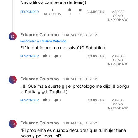
Navratilova,campeona de tenis))
1
RESPONDER
COMPARTIR
MARCAR
RESPUESTA
0
0
COMO
INAPROPIADO
Respuesta de Eduardo Colombo.
Eduardo Colombo
1 DE AGOSTO DE 2022
EC
Responder a
Eduardo Colombo
El "In dubio pro reo me salvo"(G.Sabattini)
RESPONDER
0
0
COMPARTIR
MARCAR
COMO
INAPROPIADO
Comentario de Eduardo Colombo.
Eduardo Colombo
1 DE AGOSTO DE 2022
EC
!!!!! Que mala suerte ¡¡¡¡ el proctologo me dijo !!!!ponga
la Patita ¡¡¡¡¡(L Tagliani )
RESPONDER
0
0
COMPARTIR
MARCAR
COMO
INAPROPIADO
Comentario de Eduardo Colombo.
Eduardo Colombo
1 DE AGOSTO DE 2022
EC
"El problema es cuando decubres que tu mujer tiene
bolas y peludas...si?