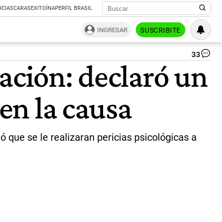
ICIAS
CARAS
EXITOÍNA
PERFIL BRASIL
INGRESAR
SUSCRIBITE
33
Lo
ación: declaró un
rug
fr
im
 en la causa
|
In
@o
/
@h
ó que se le realizaran pericias psicológicas a