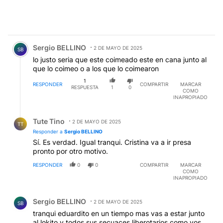
Comentario de Sergio BELLINO.
Sergio BELLINO
2 DE MAYO DE 2025
SB
lo justo seria que este coimeado este en cana junto al
que lo coimeo o a los que lo coimearon
1
RESPONDER
COMPARTIR
MARCAR
RESPUESTA
1
0
COMO
INAPROPIADO
Respuesta de Tute Tino.
Tute Tino
2 DE MAYO DE 2025
TT
Responder a
Sergio BELLINO
Sí. Es verdad. Igual tranqui. Cristina va a ir presa
pronto por otro motivo.
RESPONDER
0
0
COMPARTIR
MARCAR
COMO
INAPROPIADO
Comentario de Sergio BELLINO.
Sergio BELLINO
2 DE MAYO DE 2025
SB
tranqui eduardito en un tiempo mas vas a estar junto
al lokito y todos sus secuaces liberotarios como vos