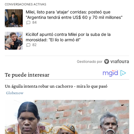
CONVERSACIONES ACTIVAS
Este listado muestra los artículos con más comentarios en los últim
Un artículo de tendencia con el título "Milei, listo para 'atajar' 
Milei, listo para 'atajar' corridas: posteó que
"Argentina tendrá entre US$ 60 y 70 mil millones"
84
Un artículo de tendencia con el título "Kicillof apuntó contra Milei 
Kicillof apuntó contra Milei por la suba de la
morosidad: “El lío lo armó él”
82
Gestionado por