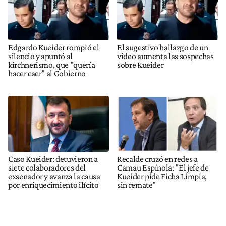
Edgardo Kueider rompió el
El sugestivo hallazgo de un
silencio y apuntó al
video aumenta las sospechas
kirchnerismo, que "quería
sobre Kueider
hacer caer" al Gobierno
Caso Kueider: detuvieron a
Recalde cruzó en redes a
siete colaboradores del
Camau Espínola: "El jefe de
exsenador y avanza la causa
Kueider pide Ficha Limpia,
por enriquecimiento ilícito
sin remate"