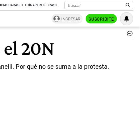
ICIAS
CARAS
EXITOÍNA
PERFIL BRASIL
INGRESAR
SUSCRIBITE
def
 el 20N
|
Ce
nelli. Por qué no se suma a la protesta.