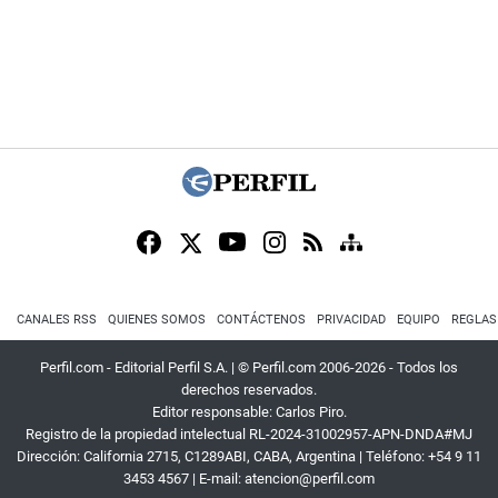
CANALES RSS
QUIENES SOMOS
CONTÁCTENOS
PRIVACIDAD
EQUIPO
REGLAS
Perfil.com - Editorial Perfil S.A.
| © Perfil.com 2006-2026 - Todos los
derechos reservados.
Editor responsable: Carlos Piro.
Registro de la propiedad intelectual RL-2024-31002957-APN-DNDA#MJ
Dirección:
California 2715
,
C1289ABI
,
CABA, Argentina
| Teléfono:
+54 9 11
3453 4567
| E-mail:
atencion@perfil.com