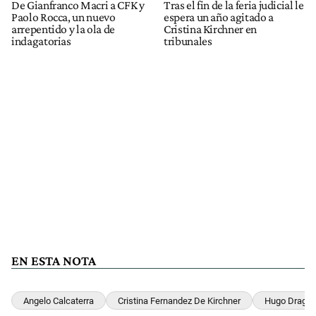
De Gianfranco Macri a CFK y
Tras el fin de la feria judicial le
Paolo Rocca, un nuevo
espera un año agitado a
arrepentido y la ola de
Cristina Kirchner en
indagatorias
tribunales
EN ESTA NOTA
Angelo Calcaterra
Cristina Fernandez De Kirchner
Hugo Dragon