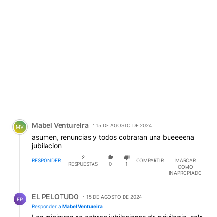
Comentario de Mabel Ventureira.
Mabel Ventureira
15 DE AGOSTO DE 2024
MV
asumen, renuncias y todos cobraran una bueeeena
jubilacion
2
RESPONDER
COMPARTIR
MARCAR
RESPUESTAS
0
1
COMO
INAPROPIADO
Respuesta de EL PELOTUDO.
EL PELOTUDO
15 DE AGOSTO DE 2024
EP
Responder a
Mabel Ventureira
Los ministros no cobran jubilaciones de privilegio, solo