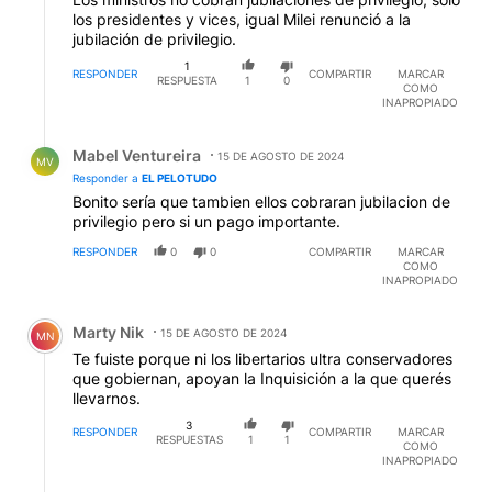
los presidentes y vices, igual Milei renunció a la
jubilación de privilegio.
1
RESPONDER
COMPARTIR
MARCAR
RESPUESTA
1
0
COMO
INAPROPIADO
Respuesta de Mabel Ventureira.
Mabel Ventureira
15 DE AGOSTO DE 2024
MV
Responder a
EL PELOTUDO
Bonito sería que tambien ellos cobraran jubilacion de
privilegio pero si un pago importante.
RESPONDER
0
0
COMPARTIR
MARCAR
COMO
INAPROPIADO
Comentario de Marty Nik.
Marty Nik
15 DE AGOSTO DE 2024
MN
Te fuiste porque ni los libertarios ultra conservadores
que gobiernan, apoyan la Inquisición a la que querés
llevarnos.
3
RESPONDER
COMPARTIR
MARCAR
RESPUESTAS
1
1
COMO
INAPROPIADO