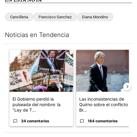
Cancilleria
Francisco Sanchez
Diana Mondino
Noticias en Tendencia
Este listado muestra los artículos con más comentarios en los últim
Un artículo de tendencia con el título "El Gobierno perdió la pu
Un artículo de tendencia con e
El Gobierno perdió la
Las inconsistencias de
pulseada del nombre: la
Quirno sobre el conflicto con
"Ley de T...
Br...
34 comentarios
164 comentarios