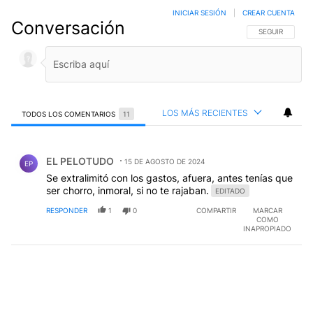
INICIAR SESIÓN
|
CREAR CUENTA
Conversación
SIGA ESTA CO
SEGUIR
LOS MÁS RECIENTES
TODOS LOS COMENTARIOS
11
Todos los comentarios
Comentario de EL PELOTUDO.
EL PELOTUDO
15 DE AGOSTO DE 2024
EP
Se extralimitó con los gastos, afuera, antes tenías que
ser chorro, inmoral, si no te rajaban.
EDITADO
RESPONDER
1
0
COMPARTIR
MARCAR
COMO
INAPROPIADO