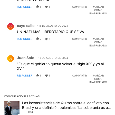
RESPONDER
1
1
COMPARTIR
MARCAR
COMO
INAPROPIADO
Comentario de cayo callo.
cayo callo
15 DE AGOSTO DE 2024
CC
UN NAZI MAS LIBEROTARIO QUE SE VA
RESPONDER
2
1
COMPARTIR
MARCAR
COMO
INAPROPIADO
Comentario de Juan Solo.
Juan Solo
15 DE AGOSTO DE 2024
JS
"Es que el gobierno quería volver al siglo XIX y yo al
XVI"
RESPONDER
1
1
COMPARTIR
MARCAR
COMO
INAPROPIADO
CONVERSACIONES ACTIVAS
Este listado muestra los artículos con más comentarios en los últim
Un artículo de tendencia con el título "Las inconsistencias de Qui
Las inconsistencias de Quirno sobre el conflicto con
Brasil y una definición polémica: "La soberanía es un
concepto antiguo"
164