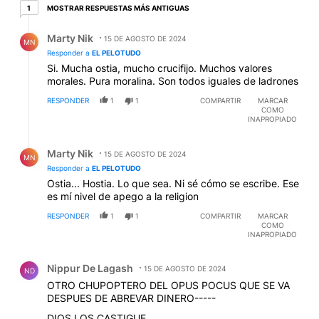
1 respuesta más antiguas
MOSTRAR RESPUESTAS MÁS ANTIGUAS
1
Respuesta de Marty Nik.
Marty Nik
15 DE AGOSTO DE 2024
MN
Responder a
EL PELOTUDO
Si. Mucha ostia, mucho crucifijo. Muchos valores
morales. Pura moralina. Son todos iguales de ladrones
RESPONDER
1
1
COMPARTIR
MARCAR
COMO
INAPROPIADO
Respuesta de Marty Nik.
Marty Nik
15 DE AGOSTO DE 2024
MN
Responder a
EL PELOTUDO
Ostia... Hostia. Lo que sea. Ni sé cómo se escribe. Ese
es mí nivel de apego a la religion
RESPONDER
1
1
COMPARTIR
MARCAR
COMO
INAPROPIADO
Comentario de Nippur De Lagash.
Nippur De Lagash
15 DE AGOSTO DE 2024
ND
OTRO CHUPOPTERO DEL OPUS POCUS QUE SE VA
DESPUES DE ABREVAR DINERO-----
DIOS LOS CASTIGUE