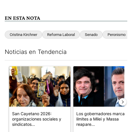
EN ESTA NOTA
Cristina Kirchner
Reforma Laboral
Senado
Peronismo
Noticias en Tendencia
Este listado muestra los artículos con más comentarios en los últim
Un artículo de tendencia con el título "San Cayetano 2026: orga
Un artículo de tendencia con e
San Cayetano 2026:
Los gobernadores marcan
organizaciones sociales y
límites a Milei y Massa
sindicatos...
reapare...