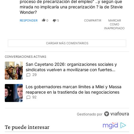
proceso de precarización del empleo" ..y según que
mirada no implicaría una precarización ? la de Stevie
Wonder?
RESPONDER
0
5
COMPARTIR
MARCAR
COMO
INAPROPIADO
CARGAR MÁS COMENTARIOS
CONVERSACIONES ACTIVAS
Este listado muestra los artículos con más comentarios en los últim
Un artículo de tendencia con el título "San Cayetano 2026: organi
San Cayetano 2026: organizaciones sociales y
sindicatos vuelven a movilizarse con fuertes
reclamos al Gobierno
29
Un artículo de tendencia con el título "Los gobernadores marcan l
Los gobernadores marcan límites a Milei y Massa
reaparece en la trastienda de las negociaciones
92
Gestionado por