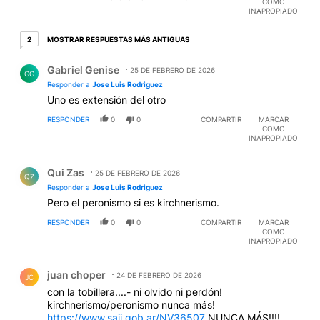
COMO
INAPROPIADO
2 respuestas más antiguas
MOSTRAR RESPUESTAS MÁS ANTIGUAS
2
Respuesta de Gabriel Genise.
Gabriel Genise
25 DE FEBRERO DE 2026
GG
Responder a
Jose Luis Rodriguez
Uno es extensión del otro
RESPONDER
0
0
COMPARTIR
MARCAR
COMO
INAPROPIADO
Respuesta de Qui Zas.
Qui Zas
25 DE FEBRERO DE 2026
QZ
Responder a
Jose Luis Rodriguez
Pero el peronismo si es kirchnerismo.
RESPONDER
0
0
COMPARTIR
MARCAR
COMO
INAPROPIADO
Comentario de juan choper.
juan choper
24 DE FEBRERO DE 2026
JC
con la tobillera....- ni olvido ni perdón!
kirchnerismo/peronismo nunca más!
https://www.saij.gob.ar/NV36507
NUNCA MÁS!!!!