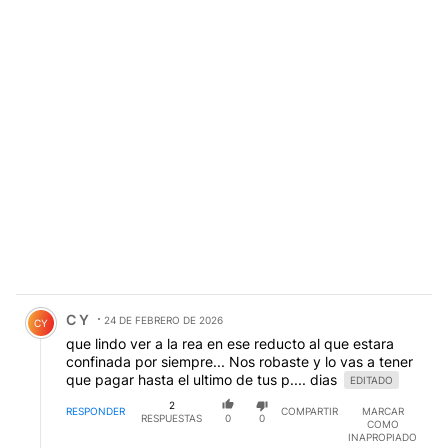
Comentario de C Y.
C Y
24 DE FEBRERO DE 2026
CY
que lindo ver a la rea en ese reducto al que estara
confinada por siempre... Nos robaste y lo vas a tener
que pagar hasta el ultimo de tus p.... dias
EDITADO
2
RESPONDER
COMPARTIR
MARCAR
RESPUESTAS
0
0
COMO
INAPROPIADO