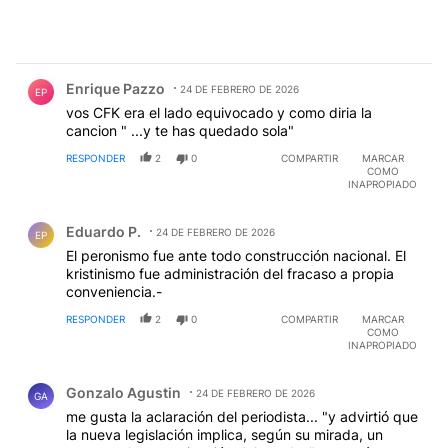
Comentario de Enrique Pazzo.
Enrique Pazzo
24 DE FEBRERO DE 2026
EP
vos CFK era el lado equivocado y como diria la
cancion " ...y te has quedado sola"
RESPONDER
2
0
COMPARTIR
MARCAR
COMO
INAPROPIADO
Comentario de Eduardo P..
Eduardo P.
24 DE FEBRERO DE 2026
EP
El peronismo fue ante todo construcción nacional. El
kristinismo fue administración del fracaso a propia
conveniencia.-
RESPONDER
2
0
COMPARTIR
MARCAR
COMO
INAPROPIADO
Comentario de Gonzalo Agustin.
Gonzalo Agustin
24 DE FEBRERO DE 2026
GA
me gusta la aclaración del periodista... "y advirtió que
la nueva legislación implica, según su mirada, un