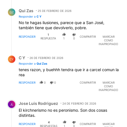
Respuesta de Qui Zas.
Qui Zas
25 DE FEBRERO DE 2026
QZ
Responder a
C Y
No te hagas ilusiones, parece que a San José,
también tiene que devolverlo, pobre.
1
RESPONDER
COMPARTIR
MARCAR
RESPUESTA
1
0
COMO
INAPROPIADO
Respuesta de C Y.
C Y
26 DE FEBRERO DE 2026
CY
Responder a
Qui Zas
tenes razon, y buehhh tendra que ir a carcel comun la
rea
RESPONDER
0
0
COMPARTIR
MARCAR
COMO
INAPROPIADO
Comentario de Jose Luis Rodriguez.
Jose Luis Rodriguez
24 DE FEBRERO DE 2026
JL
El kirchnerismo no es peronismo. Son dos cosas
distintas.
4
RESPONDER
COMPARTIR
MARCAR
RESPUESTAS
1
0