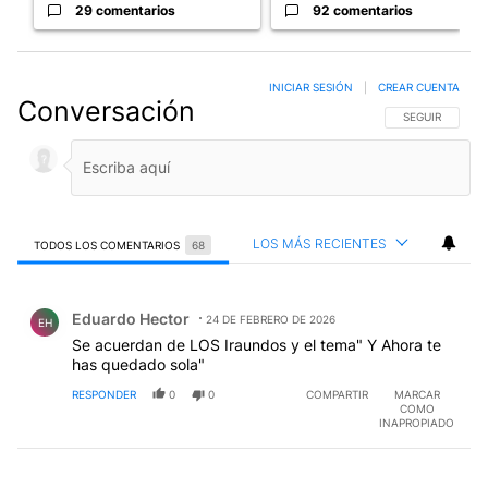
29 comentarios
92 comentarios
INICIAR SESIÓN
|
CREAR CUENTA
Conversación
SIGA ESTA CO
SEGUIR
LOS MÁS RECIENTES
TODOS LOS COMENTARIOS
68
Todos los comentarios
Comentario de Eduardo Hector.
Eduardo Hector
24 DE FEBRERO DE 2026
EH
Se acuerdan de LOS Iraundos y el tema" Y Ahora te
has quedado sola"
RESPONDER
0
0
COMPARTIR
MARCAR
COMO
INAPROPIADO