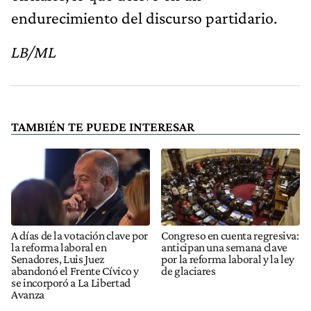
endurecimiento del discurso partidario.
LB/ML
TAMBIÉN TE PUEDE INTERESAR
A días de la votación clave por
Congreso en cuenta regresiva:
la reforma laboral en
anticipan una semana clave
Senadores, Luis Juez
por la reforma laboral y la ley
abandonó el Frente Cívico y
de glaciares
se incorporó a La Libertad
Avanza