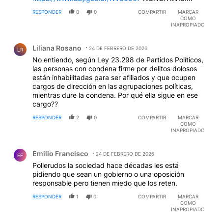
RESPONDER
0
0
COMPARTIR
MARCAR
COMO
INAPROPIADO
Comentario de Liliana Rosano.
Liliana Rosano
24 DE FEBRERO DE 2026
LR
No entiendo, según Ley 23.298 de Partidos Políticos,
las personas con condena firme por delitos dolosos
están inhabilitadas para ser afiliados y que ocupen
cargos de dirección en las agrupaciones políticas,
mientras dure la condena. Por qué ella sigue en ese
cargo??
RESPONDER
2
0
COMPARTIR
MARCAR
COMO
INAPROPIADO
Comentario de Emilio Francisco.
Emilio Francisco
24 DE FEBRERO DE 2026
EF
Pollerudos la sociedad hace décadas les está
pidiendo que sean un gobierno o una oposición
responsable pero tienen miedo que los reten.
RESPONDER
1
0
COMPARTIR
MARCAR
COMO
INAPROPIADO