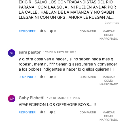
EXIGIR . SALVO LOS CONTRABANDISTAS DEL RIO
PARANA , CON LAA SOJA , NI PUEDEN ANDAR POR
LA CALLE . HABLAN DE LA MATANZA Y NO SABEN
LLEGAR NI CON UN GPS . AHORA LE RUEGAN AL
DEFORMADO MENTAL CORRUPTO Y ESTAFADOR (
Leer mas
COMO UDS Y PERFECCIONANDOSE PARA SER
RESPONDER
0
0
COMPARTIR
MARCAR
MEJOR ) PARA ARAÑAR UNA BANCA
COMO
INAPROPIADO
Comentario de sara pastor.
sara pastor
26 DE MARZO DE 2025
SP
y q otra cosa van a hacer , si no saben nada mas q
robasr , mentir , ??? tienen q asegurarse y convencer
a los pobres indigentes a hacer lo q ellos quieren !!!
RESPONDER
1
0
COMPARTIR
MARCAR
COMO
INAPROPIADO
Comentario de Gaby Pichetti.
Gaby Pichetti
26 DE MARZO DE 2025
GP
APARECIERON LOS OFFSHORE BOYS...!!!
RESPONDER
1
2
COMPARTIR
MARCAR
COMO
INAPROPIADO