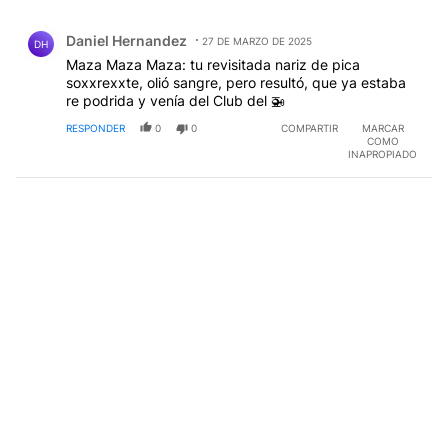
Todos los comentarios
Comentario de Daniel Hernandez.
Daniel Hernandez
27 DE MARZO DE 2025
DH
Maza Maza Maza: tu revisitada nariz de pica
soxxrexxte, olió sangre, pero resultó, que ya estaba
re podrida y venía del Club del 🚁
RESPONDER
0
0
COMPARTIR
MARCAR
COMO
INAPROPIADO