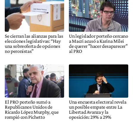
Se cierran las alianzas para las
Un legislador porteño cercano
elecciones legislativas: “Hay
a Macri acusó a Karina Milei
una sobreoferta de opciones
de querer "hacer desaparecer"
no peronistas”
al PRO
El PRO porteño sumó a
Una encuesta electoral revela
Republicanos Unidos de
un posible empate entre La
Ricardo López Murphy, que
Libertad Avanza y la
rompió con Pichetto
oposición: 29% a 29%