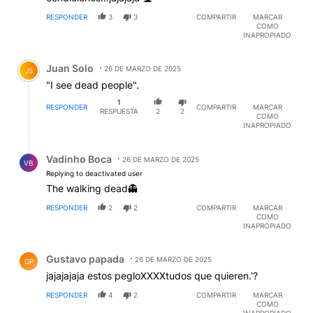
RESPONDER
3
3
COMPARTIR
MARCAR
COMO
INAPROPIADO
Comentario de Juan Solo.
Juan Solo
26 DE MARZO DE 2025
JS
"I see dead people".
1
RESPONDER
COMPARTIR
MARCAR
RESPUESTA
2
2
COMO
INAPROPIADO
Respuesta de Vadinho Boca.
Vadinho Boca
26 DE MARZO DE 2025
VB
Replying to deactivated user
The walking dead👻
RESPONDER
2
2
COMPARTIR
MARCAR
COMO
INAPROPIADO
Comentario de Gustavo papada.
Gustavo papada
26 DE MARZO DE 2025
GP
jajajajaja estos pegloXXXXtudos que quieren.'?
RESPONDER
4
2
COMPARTIR
MARCAR
COMO
INAPROPIADO