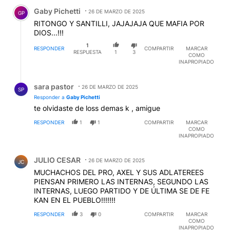
Comentario de Gaby Pichetti.
Gaby Pichetti
26 DE MARZO DE 2025
GP
RITONGO Y SANTILLI, JAJAJAJA QUE MAFIA POR
DIOS...!!!
1
RESPONDER
COMPARTIR
MARCAR
RESPUESTA
1
3
COMO
INAPROPIADO
Respuesta de sara pastor.
sara pastor
26 DE MARZO DE 2025
SP
Responder a
Gaby Pichetti
te olvidaste de loss demas k , amigue
RESPONDER
1
1
COMPARTIR
MARCAR
COMO
INAPROPIADO
Comentario de JULIO CESAR.
JULIO CESAR
26 DE MARZO DE 2025
JC
MUCHACHOS DEL PRO, AXEL Y SUS ADLATEREES
PIENSAN PRIMERO LAS INTERNAS, SEGUNDO LAS
INTERNAS, LUEGO PARTIDO Y DE ÚLTIMA SE DE FE
KAN EN EL PUEBLO!!!!!!!
RESPONDER
3
0
COMPARTIR
MARCAR
COMO
INAPROPIADO