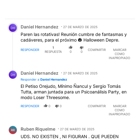
Comentario de Daniel Hernandez.
Daniel Hernandez
27 DE MARZO DE 2025
DH
Paren las rotativas! Reunión cumbre de fantasmas y
cadáveres, para el próximo 🎃 Halloween Depre.
1
RESPONDER
COMPARTIR
MARCAR
RESPUESTA
0
0
COMO
INAPROPIADO
Respuesta de Daniel Hernandez.
Daniel Hernandez
27 DE MARZO DE 2025
DH
Responder a
Daniel Hernandez
El Petiso Orejudo, Mínimo Ñancul y Sergio Tomás
Tutta, arman juntada para un Psicoanálisis Party, en
modo Loser Threesome.
RESPONDER
0
0
COMPARTIR
MARCAR
COMO
INAPROPIADO
Comentario de Ruben Riquelme.
Ruben Riquelme
27 DE MARZO DE 2025
RR
UDS. NO EXISTEN , NI FIGURAN . QUE PUEDEN