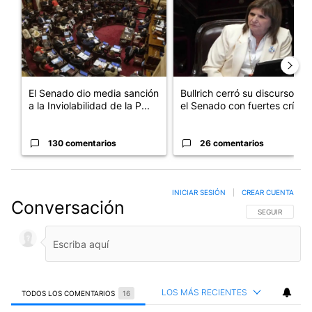
El Senado dio media sanción
Bullrich cerró su discurso en
a la Inviolabilidad de la P...
el Senado con fuertes crí...
130 comentarios
26 comentarios
INICIAR SESIÓN
|
CREAR CUENTA
Conversación
SIGA ESTA CO
SEGUIR
LOS MÁS RECIENTES
TODOS LOS COMENTARIOS
16