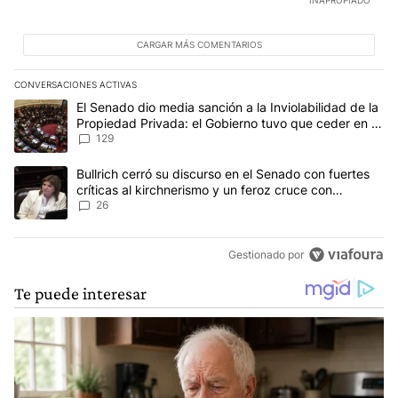
CARGAR MÁS COMENTARIOS
CONVERSACIONES ACTIVAS
Este listado muestra los artículos con más comentarios en los últim
Un artículo de tendencia con el título "El Senado dio media sanci
El Senado dio media sanción a la Inviolabilidad de la
Propiedad Privada: el Gobierno tuvo que ceder en la
Ley del Manejo del Fuego
129
Un artículo de tendencia con el título "Bullrich cerró su discurso e
Bullrich cerró su discurso en el Senado con fuertes
críticas al kirchnerismo y un feroz cruce con
Capitanich al que le gritó “¡cállate!”
26
Gestionado por