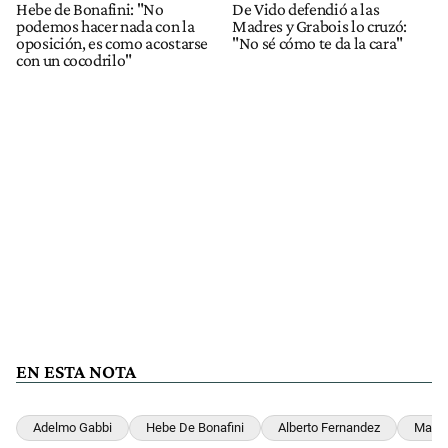
Hebe de Bonafini: "No
De Vido defendió a las
podemos hacer nada con la
Madres y Grabois lo cruzó:
oposición, es como acostarse
"No sé cómo te da la cara"
con un cocodrilo"
EN ESTA NOTA
Adelmo Gabbi
Hebe De Bonafini
Alberto Fernandez
Madre