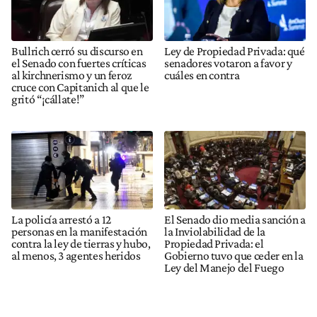
Bullrich cerró su discurso en
Ley de Propiedad Privada: qué
el Senado con fuertes críticas
senadores votaron a favor y
al kirchnerismo y un feroz
cuáles en contra
cruce con Capitanich al que le
gritó “¡cállate!”
La policía arrestó a 12
El Senado dio media sanción a
personas en la manifestación
la Inviolabilidad de la
contra la ley de tierras y hubo,
Propiedad Privada: el
al menos, 3 agentes heridos
Gobierno tuvo que ceder en la
Ley del Manejo del Fuego