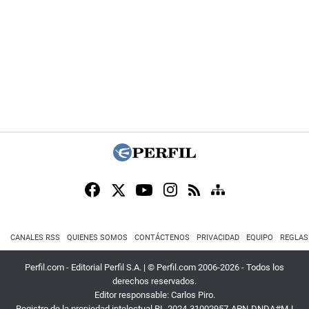
CANALES RSS
QUIENES SOMOS
CONTÁCTENOS
PRIVACIDAD
EQUIPO
REGLAS
Perfil.com - Editorial Perfil S.A.
| © Perfil.com 2006-2026 - Todos los
derechos reservados.
Editor responsable: Carlos Piro.
Registro de la propiedad intelectual RL-2024-31002957-APN-DNDA#MJ