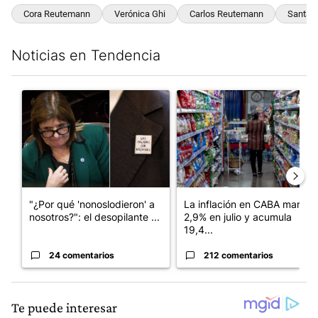
Cora Reutemann
Verónica Ghi
Carlos Reutemann
Santa 
Noticias en Tendencia
Este listado muestra los artículos con más comentarios en los últim
Un artículo de tendencia con el título ""¿Por qué 'nonoslodieron
Un artículo de tendencia con 
"¿Por qué 'nonoslodieron' a
La inflación en CABA marcó
nosotros?": el desopilante ...
2,9% en julio y acumula
19,4...
24 comentarios
212 comentarios