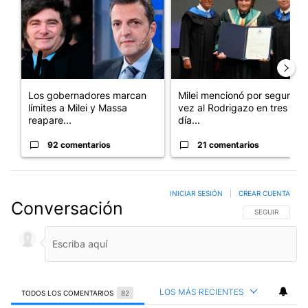
Los gobernadores marcan
Milei mencionó por segunda
límites a Milei y Massa
vez al Rodrigazo en tres
reapare...
día...
92 comentarios
21 comentarios
INICIAR SESIÓN
|
CREAR CUENTA
Conversación
SIGA ESTA CO
SEGUIR
LOS MÁS RECIENTES
TODOS LOS COMENTARIOS
82