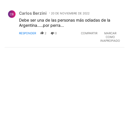
Todos los comentarios
Comentario de Carlos Berzini.
Carlos Berzini
20 DE NOVIEMBRE DE 2022
CB
Debe ser una de las personas más odiadas de la
Argentina.....por perra...
RESPONDER
2
0
COMPARTIR
MARCAR
COMO
INAPROPIADO