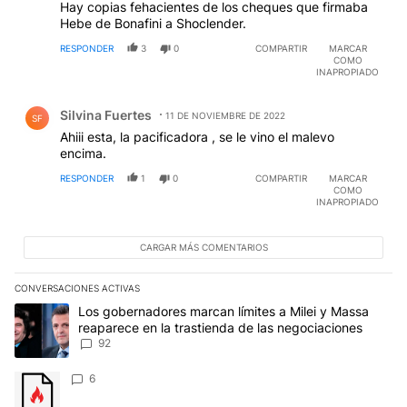
Hay copias fehacientes de los cheques que firmaba
Hebe de Bonafini a Shoclender.
RESPONDER
3
0
COMPARTIR
MARCAR
COMO
INAPROPIADO
Comentario de Silvina Fuertes.
Silvina Fuertes
11 DE NOVIEMBRE DE 2022
SF
Ahiii esta, la pacificadora , se le vino el malevo
encima.
RESPONDER
1
0
COMPARTIR
MARCAR
COMO
INAPROPIADO
CARGAR MÁS COMENTARIOS
CONVERSACIONES ACTIVAS
Este listado muestra los artículos con más comentarios en los últim
Un artículo de tendencia con el título "Los gobernadores marcan l
Los gobernadores marcan límites a Milei y Massa
reaparece en la trastienda de las negociaciones
92
Un artículo de tendencia con el título "" con 6 comentarios.
6