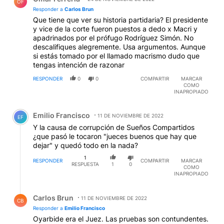
OF
Responder a
Carlos Brun
Que tiene que ver su historia partidaria? El presidente
y vice de la corte fueron puestos a dedo x Macri y
apadrinados por el prófugo Rodríguez Simón. No
descalifiques alegremente. Usa argumentos. Aunque
si estás tomado por el llamado macrismo dudo que
tengas intención de razonar
RESPONDER
0
0
COMPARTIR
MARCAR
COMO
INAPROPIADO
Comentario de Emilio Francisco.
Emilio Francisco
11 DE NOVIEMBRE DE 2022
EF
Y la causa de corrupción de Sueños Compartidos
¿que pasó le tocaron "jueces buenos que hay que
dejar" y quedó todo en la nada?
1
RESPONDER
COMPARTIR
MARCAR
RESPUESTA
1
0
COMO
INAPROPIADO
Respuesta de Carlos Brun.
Carlos Brun
11 DE NOVIEMBRE DE 2022
CB
Responder a
Emilio Francisco
Oyarbide era el Juez. Las pruebas son contundentes.