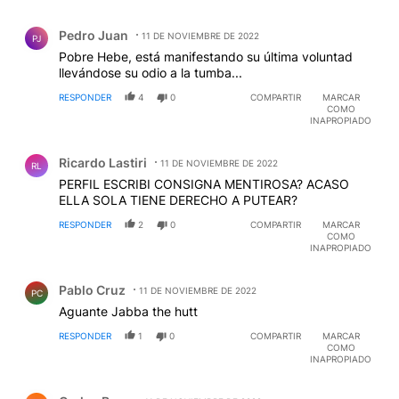
Comentario de Pedro Juan.
Pedro Juan
11 DE NOVIEMBRE DE 2022
PJ
Pobre Hebe, está manifestando su última voluntad
llevándose su odio a la tumba...
RESPONDER
4
0
COMPARTIR
MARCAR
COMO
INAPROPIADO
Comentario de Ricardo Lastiri.
Ricardo Lastiri
11 DE NOVIEMBRE DE 2022
RL
PERFIL ESCRIBI CONSIGNA MENTIROSA? ACASO
ELLA SOLA TIENE DERECHO A PUTEAR?
RESPONDER
2
0
COMPARTIR
MARCAR
COMO
INAPROPIADO
Comentario de Pablo Cruz.
Pablo Cruz
11 DE NOVIEMBRE DE 2022
PC
Aguante Jabba the hutt
RESPONDER
1
0
COMPARTIR
MARCAR
COMO
INAPROPIADO
Comentario de Carlos Brun.