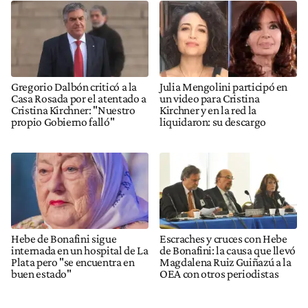
Gregorio Dalbón criticó a la
Julia Mengolini participó en
Casa Rosada por el atentado a
un video para Cristina
Cristina Kirchner: "Nuestro
Kirchner y en la red la
propio Gobierno falló"
liquidaron: su descargo
Hebe de Bonafini sigue
Escraches y cruces con Hebe
internada en un hospital de La
de Bonafini: la causa que llevó
Plata pero "se encuentra en
Magdalena Ruiz Guiñazú a la
buen estado"
OEA con otros periodistas