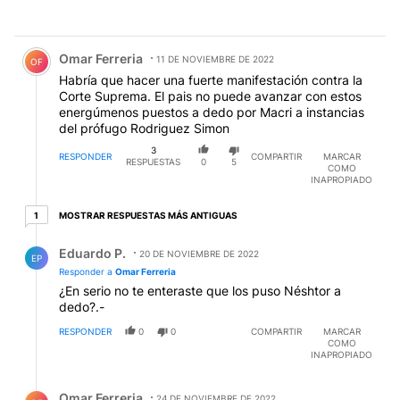
Comentario de Omar Ferreria.
Omar Ferreria
11 DE NOVIEMBRE DE 2022
OF
Habría que hacer una fuerte manifestación contra la
Corte Suprema. El pais no puede avanzar con estos
energúmenos puestos a dedo por Macri a instancias
del prófugo Rodriguez Simon
3
RESPONDER
COMPARTIR
MARCAR
RESPUESTAS
0
5
COMO
INAPROPIADO
1 respuesta más antiguas
MOSTRAR RESPUESTAS MÁS ANTIGUAS
1
Respuesta de Eduardo P..
Eduardo P.
20 DE NOVIEMBRE DE 2022
EP
Responder a
Omar Ferreria
¿En serio no te enteraste que los puso Néshtor a
dedo?.-
RESPONDER
0
0
COMPARTIR
MARCAR
COMO
INAPROPIADO
Respuesta de Omar Ferreria.
Omar Ferreria
24 DE NOVIEMBRE DE 2022