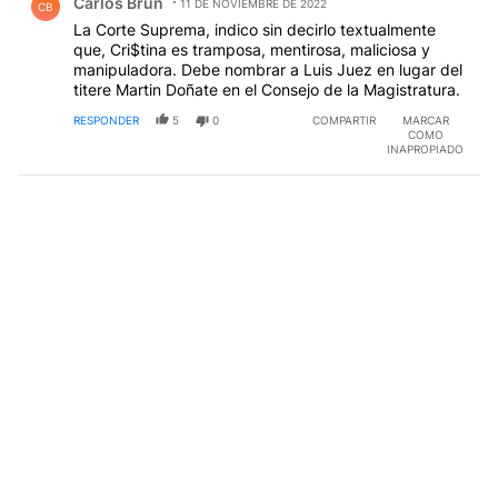
Carlos Brun
11 DE NOVIEMBRE DE 2022
CB
La Corte Suprema, indico sin decirlo textualmente
que, Cri$tina es tramposa, mentirosa, maliciosa y
manipuladora. Debe nombrar a Luis Juez en lugar del
titere Martin Doñate en el Consejo de la Magistratura.
RESPONDER
5
0
COMPARTIR
MARCAR
COMO
INAPROPIADO