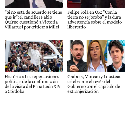
"Si no está de acuerdo se tiene
Felipe Solá en QR: "Con la
que ir": el canciller Pablo
tierra no se joroba" y la dura
Quirno cuestionó a Victoria
advertencia sobre el modelo
Villarruel por criticar a Milei
libertario
Histórico: Las repercusiones
Grabois, Moreau y Lousteau
políticas de la confirmación
celebraron el revés del
de la visita del Papa León XIV
Gobierno con el capítulo de
a Córdoba
extranjerización