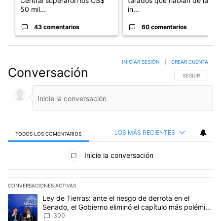
Central superaron los US$
tarados que hablan de la
50 mil...
in...
43 comentarios
60 comentarios
INICIAR SESIÓN
|
CREAR CUENTA
Conversación
SIGA ESTA CO
SEGUIR
LOS MÁS RECIENTES
TODOS LOS COMENTARIOS
Todos los comentarios
Inicie la conversación
CONVERSACIONES ACTIVAS
Este listado muestra los artículos con más comentarios en los últim
Un artículo de tendencia con el título "Ley de Tierras: ante el ri
Ley de Tierras: ante el riesgo de derrota en el
Senado, el Gobierno eliminó el capítulo más polémico
del proyecto
300