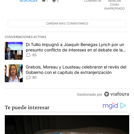
RESPONDER
1
0
COMPARTIR
MARCAR
COMO
INAPROPIADO
CARGAR MÁS COMENTARIOS
CONVERSACIONES ACTIVAS
Este listado muestra los artículos con más comentarios en los últim
Un artículo de tendencia con el título "Di Tullio impugnó a Joaqu
Di Tullio impugnó a Joaquín Benegas Lynch por un
presunto conflicto de intereses en el debate de la
Ley de Tierras
65
Un artículo de tendencia con el título "Grabois, Moreau y Lousteau
Grabois, Moreau y Lousteau celebraron el revés del
Gobierno con el capítulo de extranjerización
80
Gestionado por