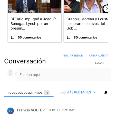
Di Tullio impugnó a Joaquín
Grabois, Moreau y Lousteau
Benegas Lynch por un
celebraron el revés del
presun...
Gobi...
65 comentarios
80 comentarios
INICIAR SESIÓN
|
CREAR CUENTA
Conversación
SIGA ESTA CO
SEGUIR
LOS MÁS RECIENTES
TODOS LOS COMENTARIOS
18
Todos los comentarios
Comentario de Francis VOLTER.
Francis VOLTER
17 DE JULIO DE 2022
FV