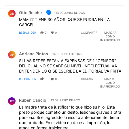
Comentario de Otto Reiche.
Otto Reiche
14 DE JUNIO DE 2022
OR
MAMI?? TIENE 30 AÑOS, QUE SE PUDRA EN LA
CARCEL
RESPONDER
0
0
COMPARTIR
MARCAR
COMO
INAPROPIADO
Comentario de Adriana Pintos.
Adriana Pintos
14 DE JUNIO DE 2022
AP
SI LAS REDES ESTAN A EXPENSAS DE 1 "CENSOR"
DEL CUAL NO SE SABE SU NIVEL INTELECTUAL XA
ENTENDER LO Q SE ESCRIBE LA EDITORIAL VA FRITA
RESPONDER
0
0
COMPARTIR
MARCAR
COMO
INAPROPIADO
Comentario de Ruben Cancio.
Ruben Cancio
13 DE JUNIO DE 2022
RC
La madre trata de justificar lo que hizo su hijo. Está
preso porque cometió un delito, lesiones graves a otra
persona. Si el agredido lo insultó anteriormente, tiene
que probarlo. En el video no da esa impresión, lo
ataca en forma traicionera.