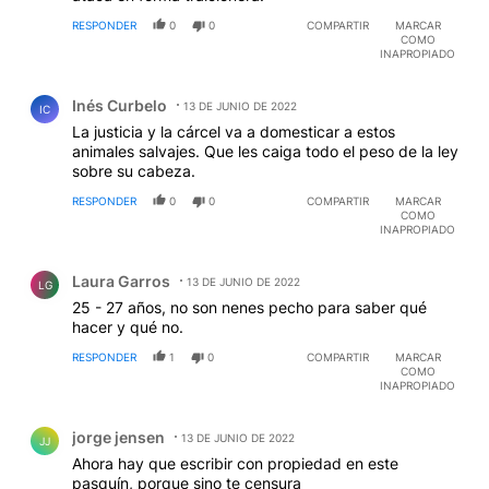
RESPONDER
0
0
COMPARTIR
MARCAR
COMO
INAPROPIADO
Comentario de Inés Curbelo.
Inés Curbelo
13 DE JUNIO DE 2022
IC
La justicia y la cárcel va a domesticar a estos
animales salvajes. Que les caiga todo el peso de la ley
sobre su cabeza.
RESPONDER
0
0
COMPARTIR
MARCAR
COMO
INAPROPIADO
Comentario de Laura Garros.
Laura Garros
13 DE JUNIO DE 2022
LG
25 - 27 años, no son nenes pecho para saber qué
hacer y qué no.
RESPONDER
1
0
COMPARTIR
MARCAR
COMO
INAPROPIADO
Comentario de jorge jensen.
jorge jensen
13 DE JUNIO DE 2022
JJ
Ahora hay que escribir con propiedad en este
pasquín, porque sino te censura