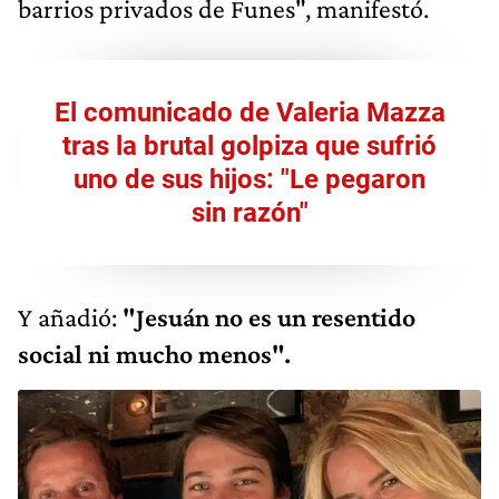
barrios privados de Funes", manifestó.
El comunicado de Valeria Mazza
tras la brutal golpiza que sufrió
uno de sus hijos: "Le pegaron
sin razón"
Y añadió:
"Jesuán no es un resentido
social ni mucho menos".