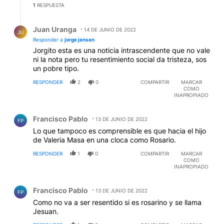
1
RESPUESTA
Respuesta de Juan Uranga.
Juan Uranga
14 DE JUNIO DE 2022
JU
Responder a
jorge jensen
Jorgito esta es una noticia intrascendente que no vale
ni la nota pero tu resentimiento social da tristeza, sos
un pobre tipo.
RESPONDER
2
0
COMPARTIR
MARCAR
COMO
INAPROPIADO
Comentario de Francisco Pablo.
Francisco Pablo
13 DE JUNIO DE 2022
FP
Lo que tampoco es comprensible es que hacia el hijo
de Valeria Masa en una cloca como Rosario.
RESPONDER
1
0
COMPARTIR
MARCAR
COMO
INAPROPIADO
Comentario de Francisco Pablo.
Francisco Pablo
13 DE JUNIO DE 2022
FP
Como no va a ser resentido si es rosarino y se llama
Jesuan.