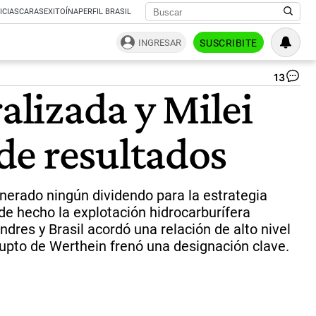
ICIAS
CARAS
EXITOÍNA
PERFIL BRASIL
INGRESAR
SUSCRIBITE
13
Ro
alizada y Milei
El
Pr
en
de resultados
el
úl
ani
Vie
ac
enerado ningún dividendo para la estrategia
co
 de hecho la explotación hidrocarburífera
Co
ndres y Brasil acordó una relación de alto nivel
y
de
brupto de Werthein frenó una designación clave.
en
off
sid
a
Qui