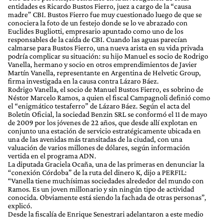
entidades es Ricardo Bustos Fierro, juez a cargo de la “causa
madre” CBI. Bustos Fierro fue muy cuestionado luego de que se
conociera la foto de un festejo donde se lo ve abrazado con
Euclides Bugliotti, empresario apuntado como uno de los
responsables de la caída de CBI. Cuando las aguas parecían
calmarse para Bustos Fierro, una nueva arista en su vida privada
podría complicar su situación: su hijo Manuel es socio de Rodrigo
Vanella, hermano y socio en otros emprendimientos de Javier
Martín Vanella, representante en Argentina de Helvetic Group,
firma investigada en la causa contra Lázaro Báez.
Rodrigo Vanella, el socio de Manuel Bustos Fierro, es sobrino de
Néstor Marcelo Ramos, a quien el fiscal Campagnoli definió como
el “enigmático testaferro” de Lázaro Báez. Según el acta del
Boletín Oficial, la sociedad Benzin SRL se conformó el 11 de mayo
de 2009 por los jóvenes de 22 años, que desde allí explotan en
conjunto una estación de servicio estratégicamente ubicada en
una de las avenidas más transitadas de la ciudad, con una
valuación de varios millones de dólares, según información
vertida en el programa ADN.
La diputada Graciela Ocaña, una de las primeras en denunciar la
“conexión Córdoba” de la ruta del dinero K, dijo a PERFIL:
“Vanella tiene muchísimas sociedades alrededor del mundo con
Ramos. Es un joven millonario y sin ningún tipo de actividad
conocida. Obviamente está siendo la fachada de otras personas”,
explicó.
Desde la fiscalía de Enrique Senestrari adelantaron a este medio