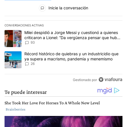
Todos los comentarios
Inicie la conversación
CONVERSACIONES ACTIVAS
Este listado muestra los artículos con más comentarios en los últim
Un artículo de tendencia con el título "Milei despidió a Jorge Mes
Milei despidió a Jorge Messi y cuestionó a quienes
criticaron a Lionel: “Da vergüenza pensar que hubo
anti-Messi”
93
Un artículo de tendencia con el título "Récord histórico de quie
Récord histórico de quiebras y un industricidio que
ya supera a macrismo, pandemia y menemismo
26
Gestionado por