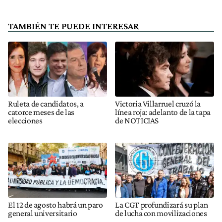
TAMBIÉN TE PUEDE INTERESAR
Ruleta de candidatos, a
Victoria Villarruel cruzó la
catorce meses de las
línea roja: adelanto de la tapa
elecciones
de NOTICIAS
El 12 de agosto habrá un paro
La CGT profundizará su plan
general universitario
de lucha con movilizaciones