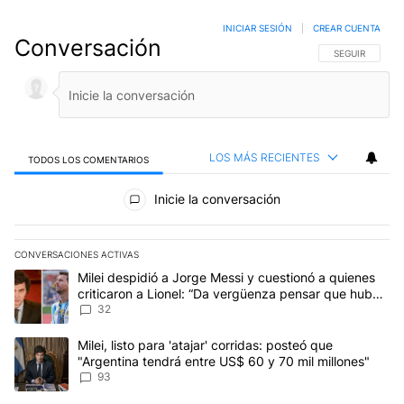
INICIAR SESIÓN
|
CREAR CUENTA
Conversación
SIGA ESTA CO
SEGUIR
LOS MÁS RECIENTES
TODOS LOS COMENTARIOS
Todos los comentarios
Inicie la conversación
CONVERSACIONES ACTIVAS
Este listado muestra los artículos con más comentarios en los últim
Un artículo de tendencia con el título "Milei despidió a Jorge Mes
Milei despidió a Jorge Messi y cuestionó a quienes
criticaron a Lionel: “Da vergüenza pensar que hubo
anti-Messi”
32
Un artículo de tendencia con el título "Milei, listo para 'atajar' 
Milei, listo para 'atajar' corridas: posteó que
"Argentina tendrá entre US$ 60 y 70 mil millones"
93