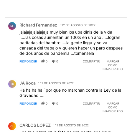
Comentario de Richard Fernandez.
Richard Fernandez
12 DE AGOSTO DE 2022
RF
jajajajajajajajaja muy bien los ubaldinis de la vida
.....las cosas aumentan un 100% en un año .....logran
paritarias del hambre ....la gente llega y se va
cansada del trabajo y quieren hacer un paro despues
de dos años de pandemia ...tomensela
RESPONDER
0
0
COMPARTIR
MARCAR
COMO
INAPROPIADO
Comentario de JA Roca.
JA Roca
11 DE AGOSTO DE 2022
JR
Ha ha ha ha ´por que no marchan contra la Ley de la
Gravedad ....
RESPONDER
0
0
COMPARTIR
MARCAR
COMO
INAPROPIADO
Comentario de CARLOS LOPEZ.
CARLOS LOPEZ
11 DE AGOSTO DE 2022
CL