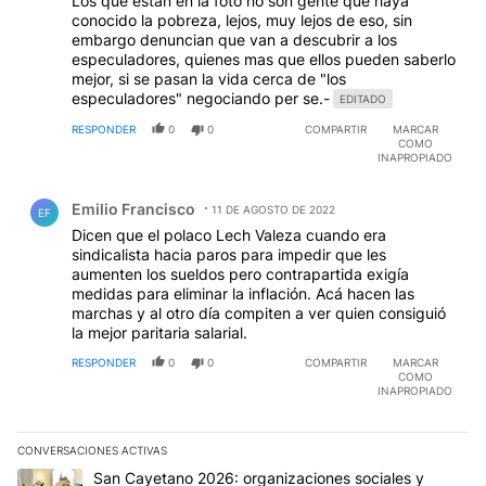
Los que estan en la foto no son gente que haya
conocido la pobreza, lejos, muy lejos de eso, sin
embargo denuncian que van a descubrir a los
especuladores, quienes mas que ellos pueden saberlo
mejor, si se pasan la vida cerca de "los
especuladores" negociando per se.-
EDITADO
RESPONDER
0
0
COMPARTIR
MARCAR
COMO
INAPROPIADO
Comentario de Emilio Francisco.
Emilio Francisco
11 DE AGOSTO DE 2022
EF
Dicen que el polaco Lech Valeza cuando era
sindicalista hacia paros para impedir que les
aumenten los sueldos pero contrapartida exigía
medidas para eliminar la inflación. Acá hacen las
marchas y al otro día compiten a ver quien consiguió
la mejor paritaria salarial.
RESPONDER
0
0
COMPARTIR
MARCAR
COMO
INAPROPIADO
CONVERSACIONES ACTIVAS
Este listado muestra los artículos con más comentarios en los últim
Un artículo de tendencia con el título "San Cayetano 2026: organi
San Cayetano 2026: organizaciones sociales y