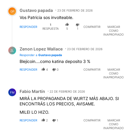
Comentario de Gustavo papada.
Gustavo papada
23 DE FEBRERO DE 2026
GP
Vos Patricia sos involteable.
1
RESPONDER
COMPARTIR
MARCAR
RESPUESTA
5
1
COMO
INAPROPIADO
Respuesta de Zenon Lopez Wallace.
Zenon Lopez Wallace
23 DE FEBRERO DE 2026
ZL
Responder a
Gustavo papada
Blejicoin....como katina deposito 3 %
RESPONDER
4
0
COMPARTIR
MARCAR
COMO
INAPROPIADO
Comentario de Fabio Martín.
Fabio Martín
22 DE FEBRERO DE 2026
FM
MIRÁ LA PROPAGANDA DE WURTZ MÁS ABAJO. SI
ENCONTRÁS LOS PRECIOS, AVISAME.
MILEI LO HIZO.
RESPONDER
2
1
COMPARTIR
MARCAR
COMO
INAPROPIADO