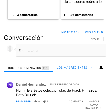
de la escena: reúne a los...
3 comentarios
26 comentarios
INICIAR SESIÓN
|
CREAR CUENTA
Conversación
SIGA ESTA CO
SEGUIR
LOS MÁS RECIENTES
TODOS LOS COMENTARIOS
281
Todos los comentarios
Comentario de Daniel Hernandez.
Daniel Hernandez
25 DE FEBRERO DE 2026
DH
Hu mi lle a éstos coleccionistas de Frack Hhhazcs,
Pato Bullrich
RESPONDER
0
1
COMPARTIR
MARCAR
COMO
INAPROPIADO