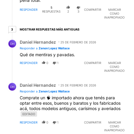
pena total.
5
RESPONDER
COMPARTIR
MARCAR
RESPUESTAS
2
3
COMO
INAPROPIADO
3 respuestas más antiguas
MOSTRAR RESPUESTAS MÁS ANTIGUAS
3
Respuesta de Daniel Hernandez.
Daniel Hernandez
25 DE FEBRERO DE 2026
DH
Responder a
Zenon Lopez Wallace
Qué de mentiras y pavadas.
RESPONDER
0
1
COMPARTIR
MARCAR
COMO
INAPROPIADO
Respuesta de Daniel Hernandez.
Daniel Hernandez
25 DE FEBRERO DE 2026
DH
Responder a
Zenon Lopez Wallace
Comprate un 🧠 importado ahora que tenés para
optar entre esos, buenos y baratos y los fabricados
acá, todos modelos antiguos, carísimos y averiados
EDITADO
RESPONDER
0
1
COMPARTIR
MARCAR
COMO
INAPROPIADO