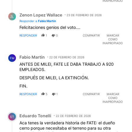
INAPROPIADO
Respuesta de Zenon Lopez Wallace.
Zenon Lopez Wallace
23 DE FEBRERO DE 2026
ZL
Responder a
Fabio Martín
Felicitaciones genios del voto....
RESPONDER
1
0
COMPARTIR
MARCAR
COMO
INAPROPIADO
Comentario de Fabio Martín.
Fabio Martín
22 DE FEBRERO DE 2026
FM
ANTES DE MILEI, FATE LE DABA TRABAJO A 920
EMPLEADOS.
DESPUÉS DE MILEI, LA EXTINCIÓN.
FIN.
RESPONDER
5
1
COMPARTIR
MARCAR
COMO
INAPROPIADO
Comentario de Eduardo Tonelli.
Eduardo Tonelli
22 DE FEBRERO DE 2026
ET
Aca tenes la verdadera historia de FATE: el dueño
cerro porque necesitaba el terreno para su otra