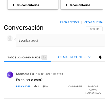
65 comentarios
6 comentarios
INICIAR SESIÓN
|
CREAR CUENTA
Conversación
SIGA ESTA CO
SEGUIR
LOS MÁS RECIENTES
TODOS LOS COMENTARIOS
52
Todos los comentarios
Comentario de Mamela Fu.
Mamela Fu
12 DE JUNIO DE 2024
MF
Es en serio esto?
RESPONDER
1
0
COMPARTIR
MARCAR
COMO
INAPROPIADO