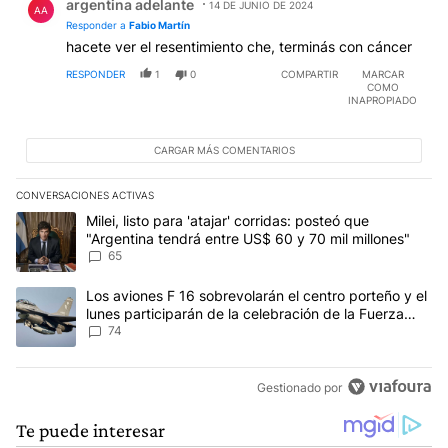
argentina adelante
14 DE JUNIO DE 2024
AA
Responder a
Fabio Martín
hacete ver el resentimiento che, terminás con cáncer
RESPONDER
1
0
COMPARTIR
MARCAR
COMO
INAPROPIADO
CARGAR MÁS COMENTARIOS
CONVERSACIONES ACTIVAS
Este listado muestra los artículos con más comentarios en los últim
Un artículo de tendencia con el título "Milei, listo para 'atajar' 
Milei, listo para 'atajar' corridas: posteó que
"Argentina tendrá entre US$ 60 y 70 mil millones"
65
Un artículo de tendencia con el título "Los aviones F 16 sobrevola
Los aviones F 16 sobrevolarán el centro porteño y el
lunes participarán de la celebración de la Fuerza
Aérea
74
Gestionado por