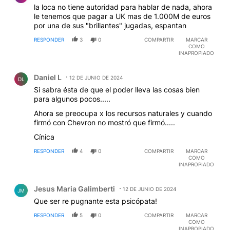
la loca no tiene autoridad para hablar de nada, ahora
le tenemos que pagar a UK mas de 1.000M de euros
por una de sus "brillantes" jugadas, espantan
RESPONDER
3
0
COMPARTIR
MARCAR
COMO
INAPROPIADO
Comentario de Daniel L.
Daniel L
12 DE JUNIO DE 2024
DL
Si sabra ésta de que el poder lleva las cosas bien
para algunos pocos.....
Ahora se preocupa x los recursos naturales y cuando
firmó con Chevron no mostró que firmó.....
Cínica
RESPONDER
4
0
COMPARTIR
MARCAR
COMO
INAPROPIADO
Comentario de Jesus Maria Galimberti.
Jesus Maria Galimberti
12 DE JUNIO DE 2024
JM
Que ser re pugnante esta psicópata!
RESPONDER
5
0
COMPARTIR
MARCAR
COMO
INAPROPIADO