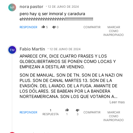
Comentario de nora pastor.
nora pastor
12 DE JUNIO DE 2024
NP
pero hay q ser inmoral y caradura
ehhhhhhhhhhhhhhhhhh!!!!!!!!!!!!!!!!!!!!!!!!
RESPONDER
5
0
COMPARTIR
MARCAR
COMO
INAPROPIADO
Comentario de Fabio Martín.
Fabio Martín
12 DE JUNIO DE 2024
FM
APARECE CFK, DICE CUATRO FRASES Y LOS
GLOBOLIBERTARIOS SE PONEN COMO LOCAS Y
EMPIEZAN A DESTILAR VENENO.
SON DE MANUAL. SON DE TN. SON DE LA NAZI ON
PLUS. SON DE CANAL MARTES 13. SON DE LA
EVASIÓN. DEL LAVADO. DE LA FUGA. AMANTE DE
LOS DÓLARES. SE BABEAN POR LA BANDERA
NORTEAMERICANA. SON LOS QUE VOTARON A
MACRI. SON LOS QUE SE OLVIDARON DE LOS 100
Leer mas
MIL MILLONES DE DÓLARES QUE LE PIDIERON
1
CAPUTO Y MACRI AL FMI. TIENEN POCA MEMORIA
RESPONDER
COMPARTIR
MARCAR
RESPUESTA
1
3
COMO
PARECE.
INAPROPIADO
Respuesta de argentina adelante.