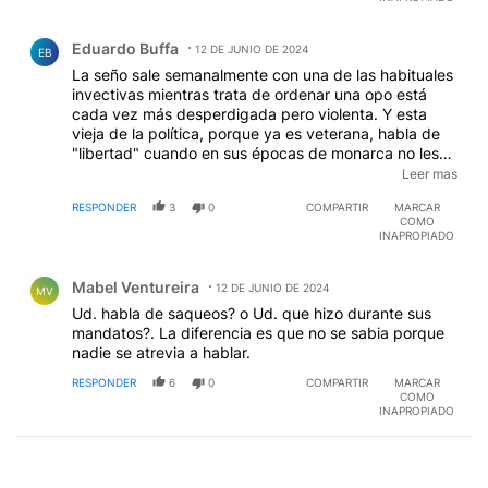
Comentario de Eduardo Buffa.
Eduardo Buffa
12 DE JUNIO DE 2024
EB
La seño sale semanalmente con una de las habituales
invectivas mientras trata de ordenar una opo está
cada vez más desperdigada pero violenta. Y esta
vieja de la política, porque ya es veterana, habla de
"libertad" cuando en sus épocas de monarca no les
permitía preguntas a los periodistas que solo debían
Leer mas
tomar sus expresiones al pie de la letra y chitos la
RESPONDER
3
0
COMPARTIR
MARCAR
boca. Esos días no son recordados por los que hace
COMO
seis meses solo tienen de blanco a Milei. Ojo que se
INAPROPIADO
les viene de nuevo...
Comentario de Mabel Ventureira.
Mabel Ventureira
12 DE JUNIO DE 2024
MV
Ud. habla de saqueos? o Ud. que hizo durante sus
mandatos?. La diferencia es que no se sabia porque
nadie se atrevia a hablar.
RESPONDER
6
0
COMPARTIR
MARCAR
COMO
INAPROPIADO