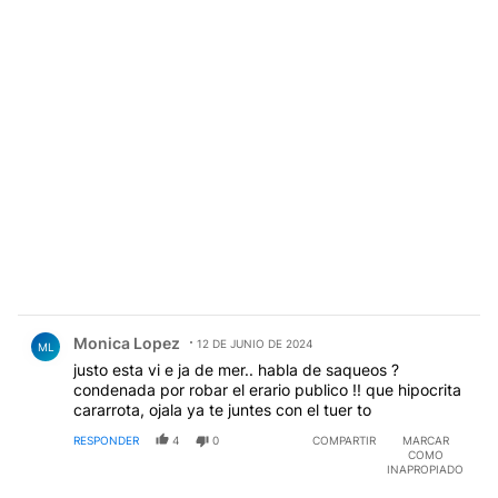
Comentario de Monica Lopez.
Monica Lopez
12 DE JUNIO DE 2024
ML
justo esta vi e ja de mer.. habla de saqueos ?
condenada por robar el erario publico !! que hipocrita
cararrota, ojala ya te juntes con el tuer to
RESPONDER
4
0
COMPARTIR
MARCAR
COMO
INAPROPIADO