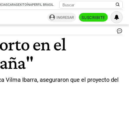
ICIAS
CARAS
EXITOÍNA
PERFIL BRASIL
INGRESAR
SUSCRIBITE
Ca
orto en el
de
pan
de
paña"
la
se
de
ple
de
ca Vilma Ibarra, aseguraron que el proyecto del
co
del
Se
|
Té